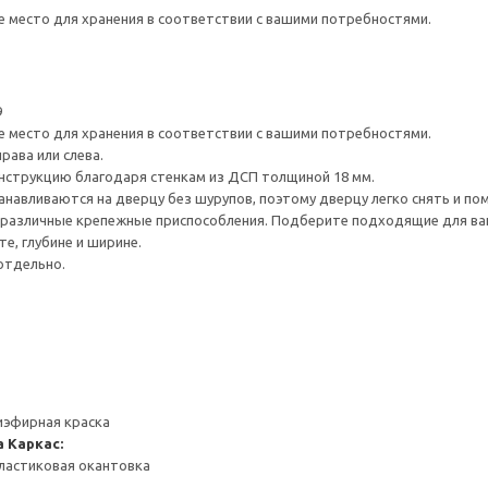
е место для хранения в соответствии с вашими потребностями.
9
е место для хранения в соответствии с вашими потребностями.
рава или слева.
нструкцию благодаря стенкам из ДСП толщиной 18 мм.
навливаются на дверцу без шурупов, поэтому дверцу легко снять и по
различные крепежные приспособления. Подберите подходящие для ваших
е, глубине и ширине.
отдельно.
иэфирная краска
а
Каркас:
ластиковая окантовка