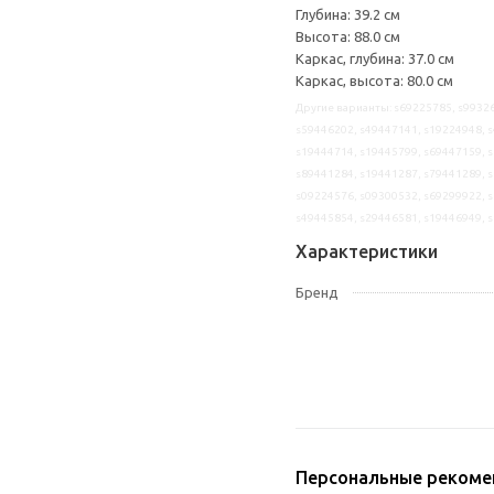
Глубина: 39.2 см
Высота: 88.0 см
Каркас, глубина: 37.0 см
Каркас, высота: 80.0 см
Другие варианты: s69225785, s99326
s59446202, s49447141, s19224948, s
s19444714, s19445799, s69447159, s
s89441284, s19441287, s79441289, s
s09224576, s09300532, s69299922, s
s49445854, s29446581, s19446949, 
Характеристики
Бренд
Персональные рекоме