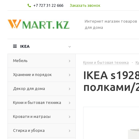
+7 727 31 22 666
Заказать звонок
Интернет магазин товаров
для дома
IKEA
Мебель
Кухни и бытовая техника
-
К
IKEA s19
Хранение и порядок
полками/2
Декор для дома
Кухни и бытовая техника
Кровати и матрасы
Стирка и уборка