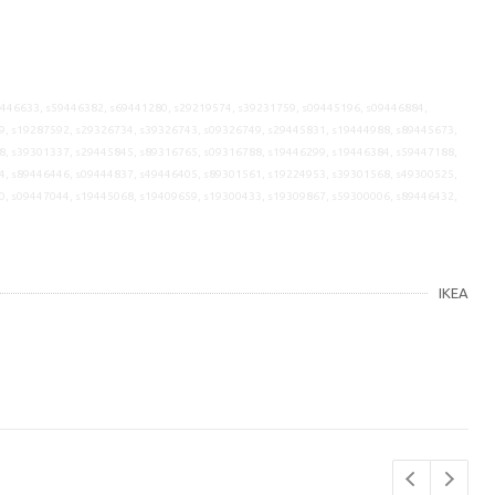
9446633, s59446382, s69441280, s29219574, s39231759, s09445196, s09446884,
9, s19287592, s29326734, s39326743, s09326749, s29445831, s19444988, s89445673,
8, s39301337, s29445845, s89316765, s09316788, s19446299, s19446384, s59447188,
4, s89446446, s09444837, s49446405, s89301561, s19224953, s39301568, s49300525,
0, s09447044, s19445068, s19409659, s19300433, s19309867, s59300006, s89446432,
IKEA