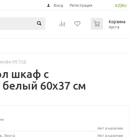
Вход
Регистрация
KZ
|
RU
0
Корзина
пуста
 шкафы МЕТОД
л шкаф с
 белый 60x37 см
ии
а
Нет в наличии
к, Лента
Нет в наличии