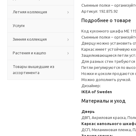
Съемные полки – организуйт
Артикул: 192.875.92
Летняя коллекция
Подробнее о товаре
Услуги
Код кухонного шкафа ME 11
Съемные полки – организуйт
Зимняя коллекция
Дверцу можно установить сп
Каркас имеет устойчивую ко
Растения и кашпо
Защелкивающиеся петли уста
Для разных стен требуются 
Товары вышедшие из
Петли регулируются по высот
ассортимента
Ножки и цоколи продаются 
Можно дополнить ручкой.
Дизайнер:
IKEA of Sweden
Материалы и уход
Дверь
ДВП, Акриловая краска, Пол
Каркас напольного шкаф
ДСП, Меламиновая пленка, П
Задняя стенка: