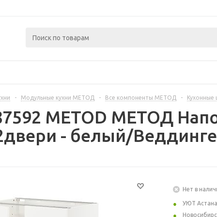
ухни
-
Модульные кухни МЕТОД
-
Все компоненты МЕТОД
-
Кухонные
287592 METOD МЕТОД Напо
двери - белый/Веддинге
Нет в налич
УЮТ Астан
Новосибирс