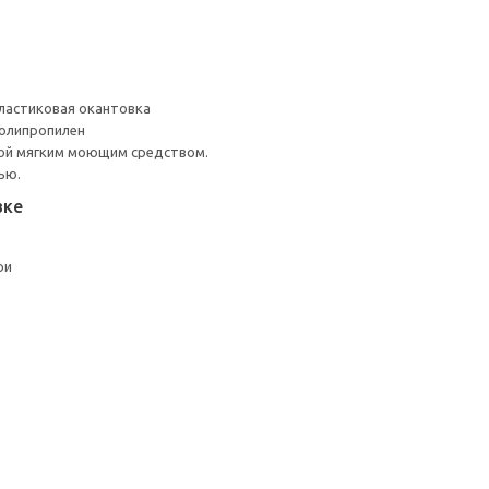
ластиковая окантовка
Полипропилен
ой мягким моющим средством.
ью.
вке
ри