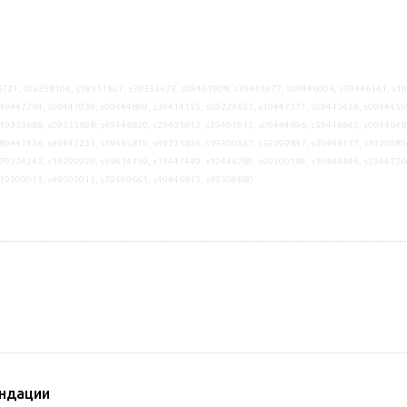
721, s09258104, s19311827, s39333673, s09401908, s39445977, s09446006, s59446141, s1
49447264, s09447039, s09444899, s39414155, s09224623, s19447171, s09445436, s0944455
19333688, s09333698, s49446820, s29401912, s59401915, s09444696, s59446645, s0944648
89447436, s49447235, s19445879, s49231834, s19300367, s59299847, s39446137, s1929985
79224243, s19299929, s59414159, s19447449, s19446789, s09300184, s19444846, s2944726
s19300013, s49302015, s79409661, s49446815, s49309880
ндации