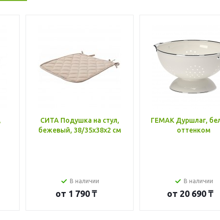
,
СИТА Подушка на стул,
ГЕМАК Дуршлаг, бе
бежевый, 38/35x38x2 см
оттенком
В наличии
В наличии
от
1 790 ₸
от
20 690 ₸