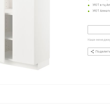
УЮТ в тц А
УЮТ Алмат
Наши менеджер
Поделит