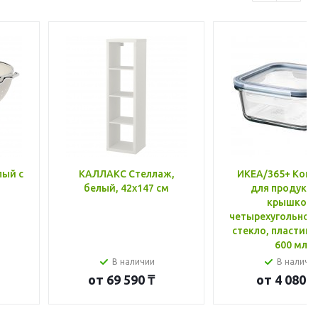
лый с
КАЛЛАКС Стеллаж,
ИКЕА/365+ Конт
белый, 42x147 см
для продукто
крышкой,
четырехугольной
стекло, пластик 
600 мл
В наличии
В наличи
от
69 590 ₸
от
4 080 ₸