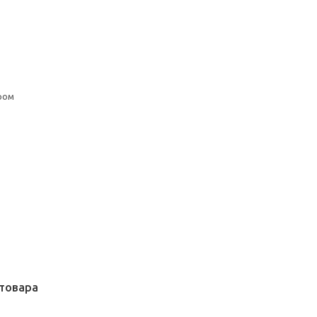
ром
товара