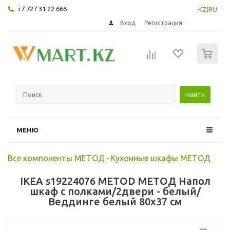
+7 727 31 22 666
KZ
|
RU
Вход
Регистрация
0
Найти
МЕНЮ
Все компоненты МЕТОД
-
Кухонные шкафы МЕТОД
IKEA s19224076 METOD МЕТОД Напол
шкаф с полками/2двери - белый/
Веддинге белый 80x37 см