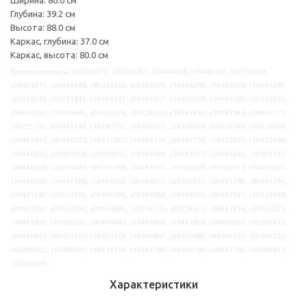
Глубина: 39.2 см
Высота: 88.0 см
Каркас, глубина: 37.0 см
Каркас, высота: 80.0 см
Другие варианты: s19224076, s39326743, s19444988, s19445799, s09333698,
s59401915, s09446488, s89316765, s09447044, s19446384, s19445068, s19441287,
s29219574, s49231834, s39446137, s09444837, s19409659, s29446581, s19224953,
s09444559, s19446949, s09224576, s79224243, s19447449, s19444846, s19447171,
s69225785, s09445436, s19287592, s99326721, s29326734, s09326749, s09258104,
s29445831, s89445673, s19311827, s19444714, s69447159, s39333673, s19333688,
s49446820, s09401908, s29401912, s09444696, s39445977, s59446645, s39301337,
s09446006, s29445845, s09316788, s59446141, s59300006, s19300013, s19446633,
s19446299, s59447188, s59446382, s89446432, s49302015, s69441280, s89441284,
s79441289, s39231759, s09445196, s09446884, s59446202, s49447141, s19224948,
s49447264, s09447039, s09444899, s39414155, s09224623, s89447436, s49447235,
s19445879, s19300367, s89446446, s49446405, s49445854, s79409661, s19300433,
s49446815, s89301561, s39301568, s19309867, s49309880, s49300525, s09300532,
s69299922, s19299929, s59414159, s19446789, s09300184, s29447260, s59299847,
s19299854
Характеристики