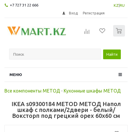
+7 727 31 22 666
KZ
|
RU
Вход
Регистрация
0
Найти
МЕНЮ
Все компоненты МЕТОД
-
Кухонные шкафы МЕТОД
IKEA s09300184 METOD МЕТОД Напол
шкаф с полками/2двери - белый/
Воксторп под грецкий орех 60x60 см