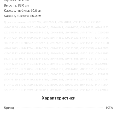
Высота: 88.0 см
Каркас, глубина: 60.0 см
Каркас, высота: 80.0 см
Другие варианты: s69225785, s99326721, s09258104, s19311827, s39333673,
s09401908, s39445977, s09446006, s59446141, s19446633, s59446382, s69441280,
s29219574, s39231759, s09445196, s09446884, s59446202, s49447141, s19224948,
s49447264, s09447039, s09444899, s39414155, s09224623, s19447171, s09445436,
s09444559, s19287592, s29326734, s39326743, s09326749, s29445831, s19444988,
s89445673, s19444714, s19445799, s69447159, s19333688, s09333698, s49446820,
s29401912, s59401915, s09444696, s59446645, s09446488, s39301337, s29445845,
s89316765, s09316788, s19446299, s19446384, s59447188, s89441284, s19441287,
s79441289, s89447436, s49447235, s19445879, s49231834, s19300367, s59299847,
s39446137, s19299854, s89446446, s09444837, s49446405, s89301561, s19224953,
s39301568, s49300525, s09224576, s09300532, s69299922, s79224243, s19299929,
s59414159, s19447449, s19446789, s09300184, s19444846, s29447260, s09447044,
s19445068, s19409659, s19300433, s19309867, s59300006, s89446432, s49445854,
s29446581, s19446949, s19300013, s49302015, s79409661, s49446815, s49309880
Характеристики
Бренд
IKEA