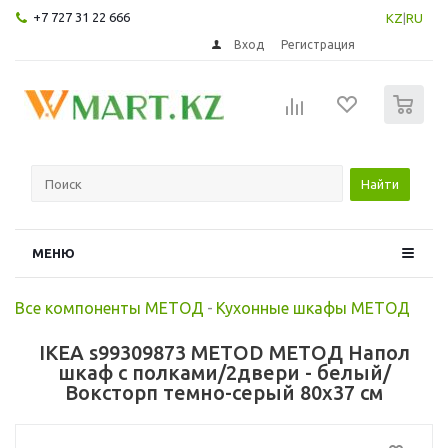
+7 727 31 22 666
KZ
|
RU
Вход
Регистрация
0
Найти
МЕНЮ
Все компоненты МЕТОД
-
Кухонные шкафы МЕТОД
IKEA s99309873 METOD МЕТОД Напол
шкаф с полками/2двери - белый/
Воксторп темно-серый 80x37 см