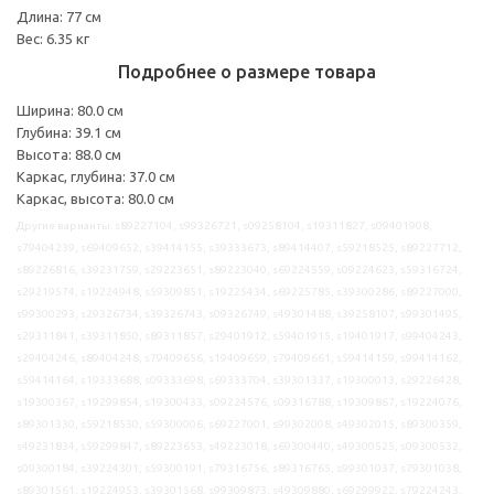
Длина: 77 см
Вес: 6.35 кг
Подробнее о размере товара
Ширина: 80.0 см
Глубина: 39.1 см
Высота: 88.0 см
Каркас, глубина: 37.0 см
Каркас, высота: 80.0 см
Другие варианты: s89227104, s99326721, s09258104, s19311827, s09401908,
s79404239, s69409652, s39414155, s39333673, s89414407, s59218525, s89227712,
s89226816, s39231759, s29223651, s89223040, s69224559, s09224623, s59316724,
s29219574, s19224948, s59309851, s19225434, s69225785, s39300286, s89227000,
s99300293, s29326734, s39326743, s09326749, s49301488, s39258107, s99301495,
s29311841, s39311850, s89311857, s29401912, s59401915, s19401917, s99404243,
s29404246, s89404248, s79409656, s19409659, s79409661, s59414159, s99414162,
s59414164, s19333688, s09333698, s69333704, s39301337, s19300013, s29226428,
s19300367, s19299854, s19300433, s09224576, s09316788, s19309867, s19224076,
s89301330, s59218530, s59300006, s69227001, s99302008, s49302015, s89300359,
s49231834, s59299847, s89223653, s49223018, s69300440, s49300525, s09300532,
s09300184, s39224301, s59300191, s79316756, s89316765, s99301037, s79301038,
s89301561, s19224953, s39301568, s99309873, s49309880, s69299922, s79224243,