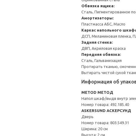
Обвязка ящика:
Сталь, Пигментированное п
Амортизаторы:
Пластмасса АБС, Масло
Каркас напольного шкаф
ДСП, Меламиновая пленка, П
Задняя стенка:
ДВП, Акриловая краска
Передняя обвязка:
Сталь, Гальванизация
Протирать тканью, смоченн
Вытирать чистой сухой ткан
Информация об упако
METOD МЕТОД
Напол шкаф/выдв внутр эле
Номер товара: 492.185.40
ASKERSUND АСКЕРСУНД
Дверь
Номер товара: 803.549.31
Ширина: 20 см
Высота: 2 см