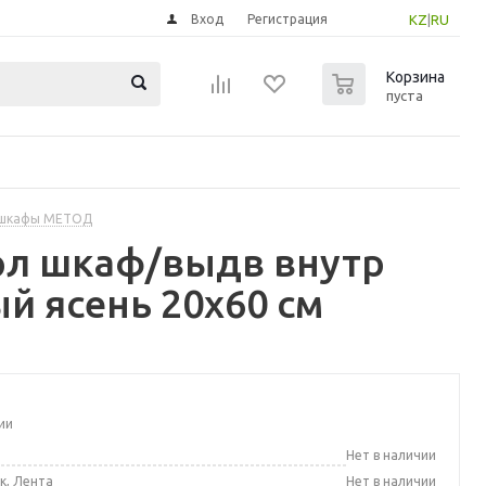
Вход
Регистрация
KZ
|
RU
0
Корзина
пуста
 шкафы МЕТОД
ол шкаф/выдв внутр
й ясень 20x60 см
ии
а
Нет в наличии
к, Лента
Нет в наличии