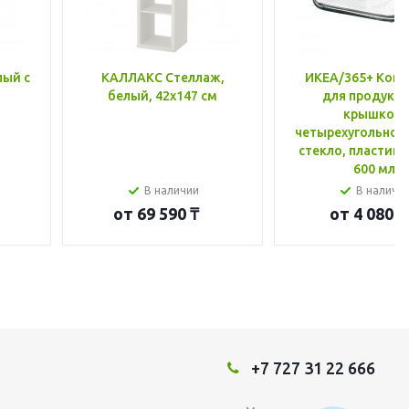
лый с
КАЛЛАКС Стеллаж,
ИКЕА/365+ Конт
белый, 42x147 см
для продукто
крышкой,
четырехугольной
стекло, пластик 
600 мл
В наличии
В наличи
от
69 590 ₸
от
4 080 ₸
+7 727 31 22 666