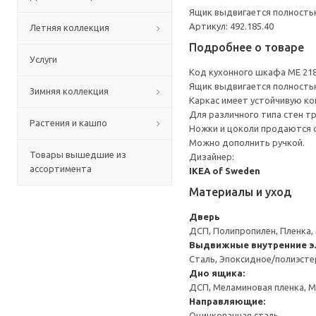
Ящик выдвигается полность
Артикул: 492.185.40
Летняя коллекция
Подробнее о товаре
Услуги
Код кухонного шкафа ME 21
Ящик выдвигается полность
Зимняя коллекция
Каркас имеет устойчивую ко
Для различного типа стен т
Растения и кашпо
Ножки и цоколи продаются 
Можно дополнить ручкой.
Товары вышедшие из
Дизайнер:
ассортимента
IKEA of Sweden
Материалы и уход
Дверь
ДСП, Полипропилен, Пленка,
Выдвижные внутренние 
Сталь, Эпоксидное/полиэст
Дно ящика:
ДСП, Меламиновая пленка, 
Направляющие:
Оцинкованная сталь