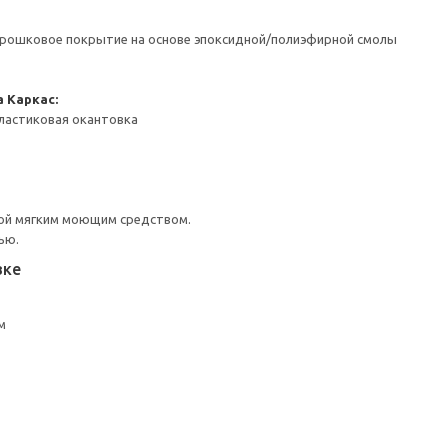
орошковое покрытие на основе эпоксидной/полиэфирной смолы
а
Каркас:
ластиковая окантовка
ой мягким моющим средством.
ью.
вке
м