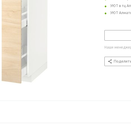
УЮТ в тц А
УЮТ Алмат
Наши менеджер
Поделит