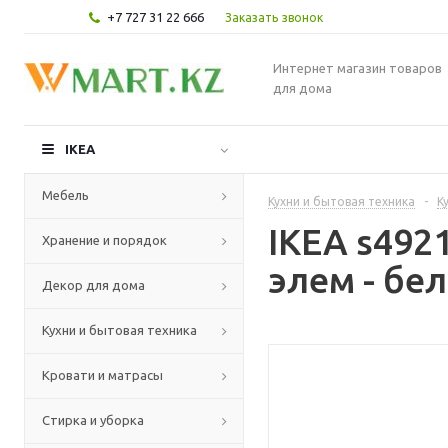
+7 727 31 22 666
Заказать звонок
Интернет магазин товаров
для дома
IKEA
Мебель
Кухни и бытовая техника
-
К
IKEA s49
Хранение и порядок
элем - бе
Декор для дома
Кухни и бытовая техника
Кровати и матрасы
Стирка и уборка