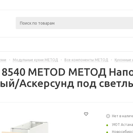
ухни
-
Модульные кухни МЕТОД
-
Все компоненты МЕТОД
-
Кухонные
218540 METOD МЕТОД Нап
лый/Аскерсунд под светлы
Нет в налич
УЮТ Астан
Новосибирс