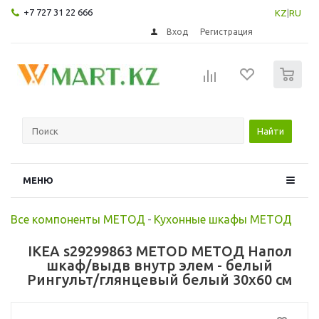
+7 727 31 22 666
KZ
|
RU
Вход
Регистрация
0
Найти
МЕНЮ
Все компоненты МЕТОД
-
Кухонные шкафы МЕТОД
IKEA s29299863 METOD МЕТОД Напол
шкаф/выдв внутр элем - белый
Рингульт/глянцевый белый 30x60 см