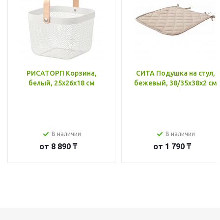
РИСАТОРП Корзина,
СИТА Подушка на стул,
белый, 25x26x18 см
бежевый, 38/35x38x2 см
В наличии
В наличии
от
8 890 ₸
от
1 790 ₸