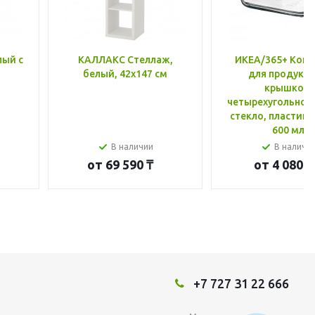
лый с
КАЛЛАКС Стеллаж,
ИКЕА/365+ Конт
белый, 42x147 см
для продукто
крышкой,
четырехугольной
стекло, пластик 
600 мл
В наличии
В наличи
от
69 590 ₸
от
4 080 ₸
+7 727 31 22 666