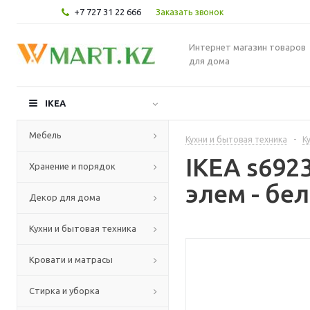
+7 727 31 22 666
Заказать звонок
Интернет магазин товаров
для дома
IKEA
Мебель
Кухни и бытовая техника
-
К
IKEA s69
Хранение и порядок
элем - бе
Декор для дома
Кухни и бытовая техника
Кровати и матрасы
Стирка и уборка