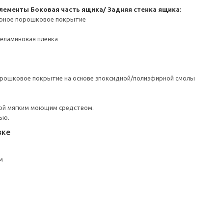
элементы
Боковая часть ящика/ Задняя стенка ящика:
ерное порошковое покрытие
Меламиновая пленка
орошковое покрытие на основе эпоксидной/полиэфирной смолы
ой мягким моющим средством.
ью.
вке
м