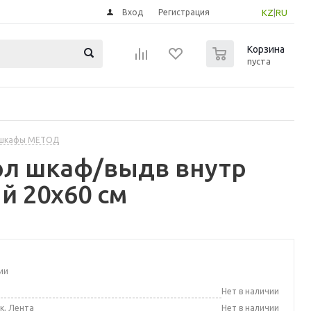
Вход
Регистрация
KZ
|
RU
0
Корзина
пуста
 шкафы МЕТОД
ол шкаф/выдв внутр
й 20x60 см
ии
а
Нет в наличии
к, Лента
Нет в наличии