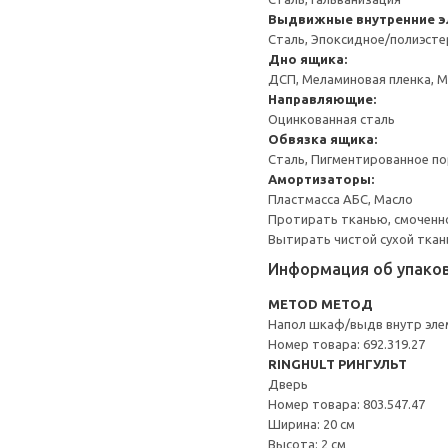
Выдвижные внутренние 
Сталь, Эпоксидное/полиэст
Дно ящика:
ДСП, Меламиновая пленка, 
Направляющие:
Оцинкованная сталь
Обвязка ящика:
Сталь, Пигментированное п
Амортизаторы:
Пластмасса АБС, Масло
Протирать тканью, смоченн
Вытирать чистой сухой ткан
Информация об упако
METOD МЕТОД
Напол шкаф/выдв внутр эле
Номер товара: 692.319.27
RINGHULT РИНГУЛЬТ
Дверь
Номер товара: 803.547.47
Ширина: 20 см
Высота: 2 см