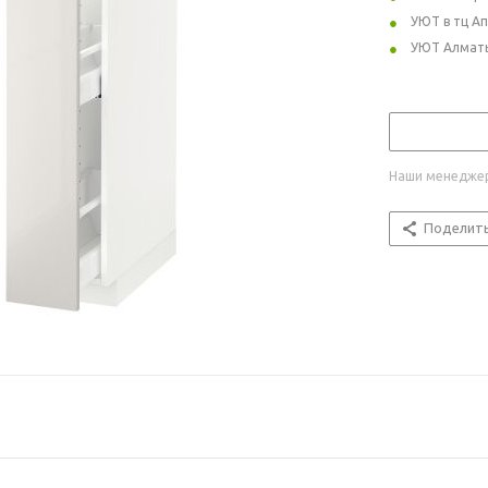
УЮТ в тц А
УЮТ Алмат
Наши менеджер
Поделит