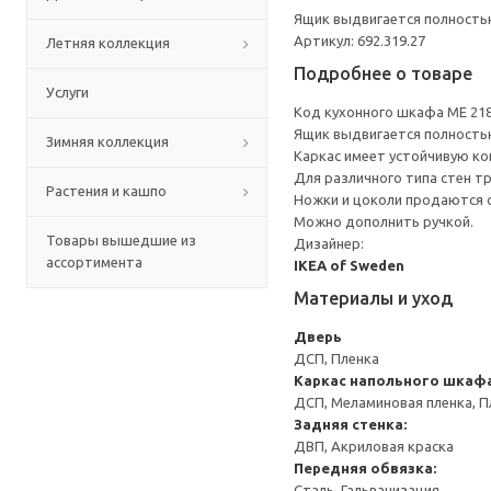
Ящик выдвигается полность
Артикул: 692.319.27
Летняя коллекция
Подробнее о товаре
Услуги
Код кухонного шкафа ME 21
Ящик выдвигается полность
Зимняя коллекция
Каркас имеет устойчивую ко
Для различного типа стен т
Растения и кашпо
Ножки и цоколи продаются 
Можно дополнить ручкой.
Товары вышедшие из
Дизайнер:
ассортимента
IKEA of Sweden
Материалы и уход
Дверь
ДСП, Пленка
Каркас напольного шкаф
ДСП, Меламиновая пленка, П
Задняя стенка:
ДВП, Акриловая краска
Передняя обвязка:
Сталь, Гальванизация