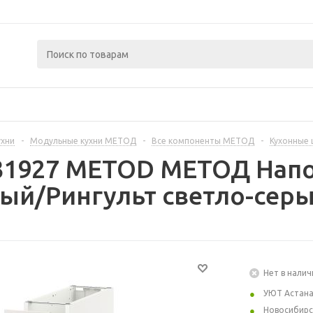
ухни
-
Модульные кухни МЕТОД
-
Все компоненты МЕТОД
-
Кухонные
231927 METOD МЕТОД Нап
лый/Рингульт светло-серы
Нет в налич
УЮТ Астан
Новосибирс