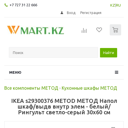
+7 727 31 22 666
KZ
|
RU
Вход
Регистрация
0
Найти
МЕНЮ
Все компоненты МЕТОД
-
Кухонные шкафы МЕТОД
IKEA s29300376 METOD МЕТОД Напол
шкаф/выдв внутр элем - белый/
Рингульт светло-серый 30x60 см