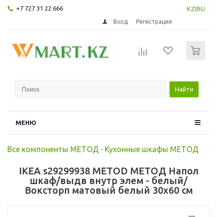
+7 727 31 22 666
KZ
|
RU
Вход
Регистрация
0
Найти
МЕНЮ
Все компоненты МЕТОД
-
Кухонные шкафы МЕТОД
IKEA s29299938 METOD МЕТОД Напол
шкаф/выдв внутр элем - белый/
Воксторп матовый белый 30x60 см