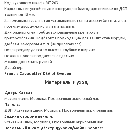
Код кухонного шкафа ME 203
Каркас имеет устойчивую конструкцию благодаря стенкам из ДСП
толщиной 18 мм.
Защелкивающиеся петли устанавливаются на дверцу без шурупов,
поэтому дверцу легко снять и помыть.
Для разных стен требуются различные крепежные
приспособления. Подберите подходящие для ваших стен шурупы,
дюбели, саморезы и т. п. (не прилагаются).
Петли регулируются по высоте, глубине и ширине.
Ножки и цоколи продаются отдельно.
Можно дополнить ручкой.
Дизайнер:
Francis Cayouette/IKEA of Sweden
Материалы и уход
Дверь
Каркас:
Массив ясеня, Морилка, Прозрачный акриловый лак
Панель:
ДВП, Ясеневый шпон, Морилка, Прозрачный акриловый лак
Задняя сторона панели:
Ясеневый шпон, Морилка, Прозрачный акриловый лак
Напольный шкаф д/встр духовки/мойки
Каркас: