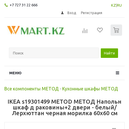
+7 727 31 22 666
KZ
|
RU
Вход
Регистрация
0
Найти
МЕНЮ
Все компоненты МЕТОД
-
Кухонные шкафы МЕТОД
IKEA s19301499 METOD МЕТОД Напольн
шкаф д раковины+2 двери - белый/
Лерхюттан черная морилка 60x60 см