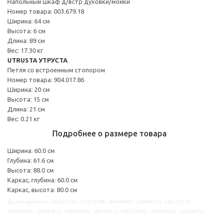
Напольный шкаф д/встр духовки/мойки
Номер товара: 003.679.18
Ширина: 64 см
Высота: 6 см
Длина: 89 см
Вес: 17.30 кг
UTRUSTA УТРУСТА
Петля со встроенным стопором
Номер товара: 904.017.86
Ширина: 20 см
Высота: 15 см
Длина: 21 см
Вес: 0.21 кг
Подробнее о размере товара
Ширина: 60.0 см
Глубина: 61.6 см
Высота: 88.0 см
Каркас, глубина: 60.0 см
Каркас, высота: 80.0 см
Другие варианты: s59223150, s19219584, s49446491, s29444515, s39227074,
s19445619, s29446473, s39446463, s49224635, s49225442, s19447005, s39226673,