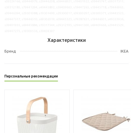
s09224166, s09444979, s29446208, s09446921, s19401922, s09445747, s09317311,
s39312185, s79441294, s49445892, s39409663, s19447265, s19445718, s79446965,
s09446394, s29301088, s19301499, s29300017, s09300297, s39300371, s59445523,
s09447317, s19446510, s69302019, s09445323, s79287631, s19446001, s49333936,
s39401935, s69445886, s19317344, s29312195, s29441300, s69409666, s29445529,
s09447275, s19300536, s39404397
Характеристики
Бренд
IKEA
Персональные рекомендации