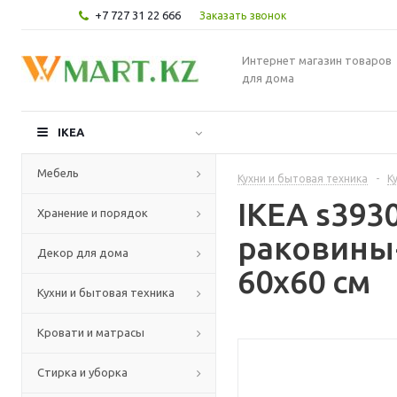
+7 727 31 22 666
Заказать звонок
Интернет магазин товаров
для дома
IKEA
Мебель
Кухни и бытовая техника
-
К
IKEA s39
Хранение и порядок
раковины+
Декор для дома
60x60 см
Кухни и бытовая техника
Кровати и матрасы
Стирка и уборка