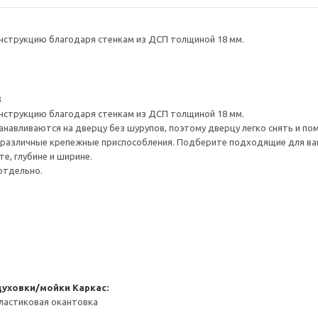
нструкцию благодаря стенкам из ДСП толщиной 18 мм.
3
нструкцию благодаря стенкам из ДСП толщиной 18 мм.
навливаются на дверцу без шурупов, поэтому дверцу легко снять и по
различные крепежные приспособления. Подберите подходящие для ваших
е, глубине и ширине.
отдельно.
духовки/мойки
Каркас:
ластиковая окантовка