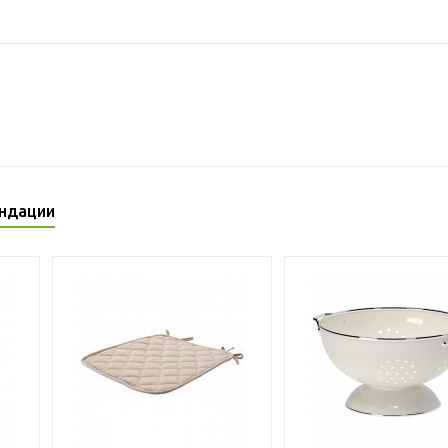
ндации