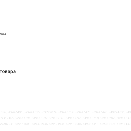
ром
товара
584, s49446491, s29444515, s39227074, s19445619, s29446473, s39446463, s49224635, s4
39312185, s79441294, s49445892, s39409663, s19447265, s19445718, s79446965, s0944639
s79287631, s19446001, s49333936, s39401935, s69445886, s19317344, s29312195, s2944130