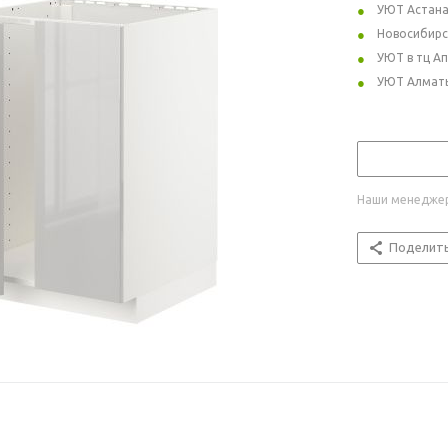
УЮТ Астан
Новосибирс
УЮТ в тц А
УЮТ Алмат
Наши менеджер
Поделит