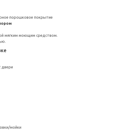
ерное порошковое покрытие
пором
ой мягким моющим средством.
ью.
вке
 двери
овки/мойки