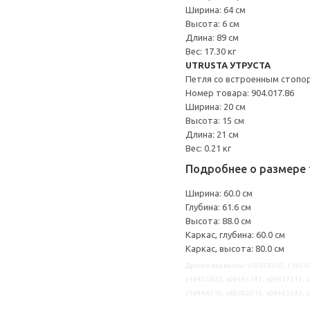
Ширина: 64 см
Высота: 6 см
Длина: 89 см
Вес: 17.30 кг
UTRUSTA УТРУСТА
Петля со встроенным стопо
Номер товара: 904.017.86
Ширина: 20 см
Высота: 15 см
Длина: 21 см
Вес: 0.21 кг
Подробнее о размере 
Ширина: 60.0 см
Глубина: 61.6 см
Высота: 88.0 см
Каркас, глубина: 60.0 см
Каркас, высота: 80.0 см
Другие варианты: s59223150, s19219
s19401922, s09445747, s09317311, s
s19446510, s69302019, s09445323, 