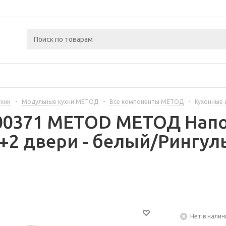
ухни
-
Модульные кухни МЕТОД
-
Все компоненты МЕТОД
-
Кухонные
300371 METOD МЕТОД Нап
2 двери - белый/Рингуль
Нет в налич