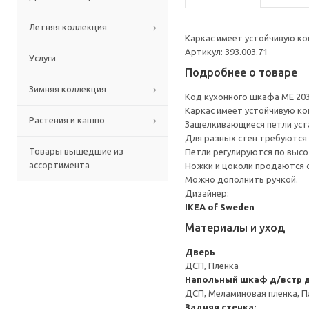
Летняя коллекция
Каркас имеет устойчивую ко
Артикул: 393.003.71
Услуги
Подробнее о товаре
Зимняя коллекция
Код кухонного шкафа ME 20
Каркас имеет устойчивую ко
Растения и кашпо
Защелкивающиеся петли уста
Для разных стен требуются 
Товары вышедшие из
Петли регулируются по высот
ассортимента
Ножки и цоколи продаются 
Можно дополнить ручкой.
Дизайнер:
IKEA of Sweden
Материалы и уход
Дверь
ДСП, Пленка
Напольный шкаф д/встр 
ДСП, Меламиновая пленка, П
Задняя стенка: