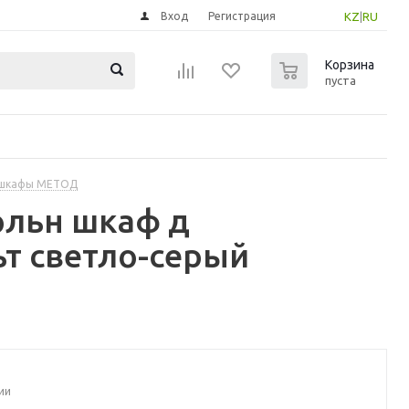
Вход
Регистрация
KZ
|
RU
0
Корзина
пуста
 шкафы МЕТОД
ольн шкаф д
т светло-серый
ии