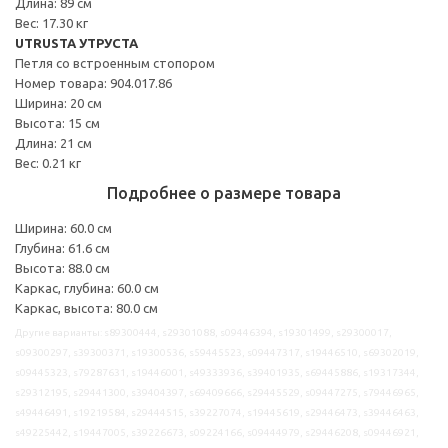
Длина: 89 см
Вес: 17.30 кг
UTRUSTA УТРУСТА
Петля со встроенным стопором
Номер товара: 904.017.86
Ширина: 20 см
Высота: 15 см
Длина: 21 см
Вес: 0.21 кг
Подробнее о размере товара
Ширина: 60.0 см
Глубина: 61.6 см
Высота: 88.0 см
Каркас, глубина: 60.0 см
Каркас, высота: 80.0 см
Другие варианты: s89300444, s29301088, s09446394, s19301499, s29300017,
s09300297, s39300371, s19300536, s59445523, s09447317, s19446510, s69302019,
s09445323, s79287631, s19446001, s49333936, s39401935, s69445886, s19317344,
s29312195, s29441300, s39404397, s69409666, s29445529, s09447275, s79446965,
s49446491, s19219584, s29444515, s39227074, s19445619, s29446473, s39446463,
s49225442, s19447005, s39226673, s09224166, s09444979, s29446208, s09446921,