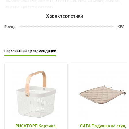
s19401922, s09445747, s09317311, s39312185, s79441294, s49445892, s39409663,
s19447265, s19445718, s49224635
Характеристики
Бренд
IKEA
Персональные рекомендации
РИСАТОРП Корзина,
СИТА Подушка на стул,