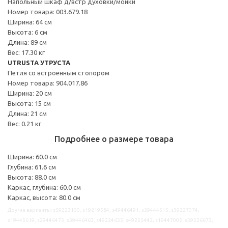
Напольный шкаф д/встр духовки/мойки
Номер товара: 003.679.18
Ширина: 64 см
Высота: 6 см
Длина: 89 см
Вес: 17.30 кг
UTRUSTA УТРУСТА
Петля со встроенным стопором
Номер товара: 904.017.86
Ширина: 20 см
Высота: 15 см
Длина: 21 см
Вес: 0.21 кг
Подробнее о размере товара
Ширина: 60.0 см
Глубина: 61.6 см
Высота: 88.0 см
Каркас, глубина: 60.0 см
Каркас, высота: 80.0 см
Другие варианты: s59223150, s19219584, s49446491, s29444515, s39227074,
s19445619, s29446473, s39446463, s49224635, s49225442, s19447005, s39226673,