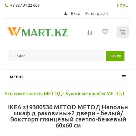
+7 727 31 22 666
KZ
|
RU
Вход
Регистрация
0
Найти
МЕНЮ
Все компоненты МЕТОД
-
Кухонные шкафы МЕТОД
IKEA s19300536 METOD МЕТОД Напольн
шкаф д раковины+2 двери - белый/
Воксторп глянцевый светло-бежевый
60x60 см