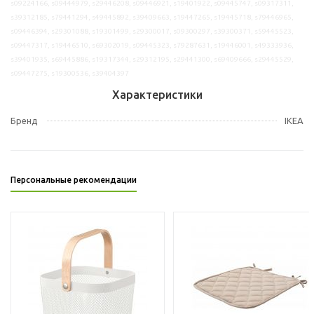
s09224166, s09444979, s29446208, s09446921, s19401922, s09445747, s09317311,
s39312185, s79441294, s49445892, s39409663, s19447265, s19445718, s79446965,
s09446394, s29301088, s19301499, s29300017, s09300297, s39300371, s59445523,
s09447317, s19446510, s69302019, s09445323, s79287631, s19446001, s49333936,
s39401935, s69445886, s19317344, s29312195, s29441300, s69409666, s29445529,
s09447275, s19300536, s39404397
Характеристики
Бренд
IKEA
Персональные рекомендации