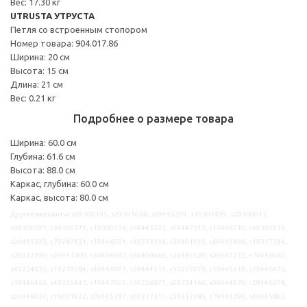
Вес: 17.30 кг
UTRUSTA УТРУСТА
Петля со встроенным стопором
Номер товара: 904.017.86
Ширина: 20 см
Высота: 15 см
Длина: 21 см
Вес: 0.21 кг
Подробнее о размере товара
Ширина: 60.0 см
Глубина: 61.6 см
Высота: 88.0 см
Каркас, глубина: 60.0 см
Каркас, высота: 80.0 см
Другие варианты: s69300195, s29301088, s09446394, s19301499, s29300017,
s09300297, s39300371, s19300536, s59445523, s09447317, s19446510, s69302019,
s09445323, s79287631, s19446001, s49333936, s39401935, s69445886, s19317344,
s29312195, s29441300, s39404397, s69409666, s29445529, s09447275, s79446965,
s49224635, s19219584, s49446491, s29444515, s39227074, s19445619, s29446473,
s39446463, s49225442, s19447005, s39226673, s09224166, s09444979, s29446208,
s09446921, s19401922, s09445747, s09317311, s39312185, s79441294, s49445892,