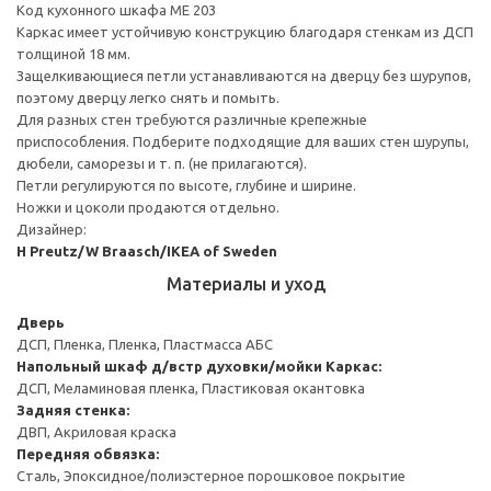
Код кухонного шкафа ME 203
Каркас имеет устойчивую конструкцию благодаря стенкам из ДСП
толщиной 18 мм.
Защелкивающиеся петли устанавливаются на дверцу без шурупов,
поэтому дверцу легко снять и помыть.
Для разных стен требуются различные крепежные
приспособления. Подберите подходящие для ваших стен шурупы,
дюбели, саморезы и т. п. (не прилагаются).
Петли регулируются по высоте, глубине и ширине.
Ножки и цоколи продаются отдельно.
Дизайнер:
H Preutz/W Braasch/IKEA of Sweden
Материалы и уход
Дверь
ДСП, Пленка, Пленка, Пластмасса АБС
Напольный шкаф д/встр духовки/мойки
Каркас:
ДСП, Меламиновая пленка, Пластиковая окантовка
Задняя стенка:
ДВП, Акриловая краска
Передняя обвязка:
Сталь, Эпоксидное/полиэстерное порошковое покрытие