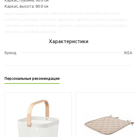
Каркас, высота: 80.0 см
Другие варианты: s39232184, s79401938, s29404411, s69409671, s99414181,
s19333971, s29326828, s79218553, s99312432, s89310056, s29227140, s59226672,
s39258051, s69239476, s29222939, s69224917, s79225450, s19317513, s79226001,
s79225563, s39223938, s29227654
Характеристики
Бренд
IKEA
Персональные рекомендации