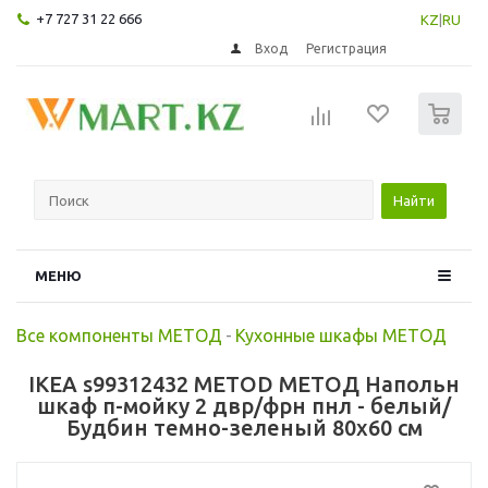
+7 727 31 22 666
KZ
|
RU
Вход
Регистрация
0
Найти
МЕНЮ
Все компоненты МЕТОД
-
Кухонные шкафы МЕТОД
IKEA s99312432 METOD МЕТОД Напольн
шкаф п-мойку 2 двр/фрн пнл - белый/
Будбин темно-зеленый 80x60 см