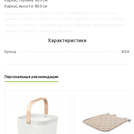
Каркас, высота: 80.0 см
Другие варианты: s79218553, s19333971, s49445849, s09444719, s19317513,
s69447437, s29227654, s29227140, s59226672, s69441303, s19445110, s39232184,
s69239476, s29404411, s19446708, s09444936, s09446978, s39223938, s79445881,
s69224917, s79225563, s69446701, s49446976
Характеристики
Бренд
IKEA
Персональные рекомендации