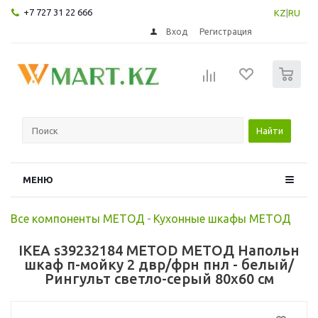
+7 727 31 22 666
KZ
|
RU
Вход
Регистрация
0
Найти
МЕНЮ
Все компоненты МЕТОД
-
Кухонные шкафы МЕТОД
IKEA s39232184 METOD МЕТОД Напольн
шкаф п-мойку 2 двр/фрн пнл - белый/
Рингульт светло-серый 80x60 см