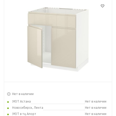
Нет в наличии
УЮТ Астана
Нет в наличии
Новосибирск, Лента
Нет в наличии
УЮТ в тц Апорт
Нет в наличии