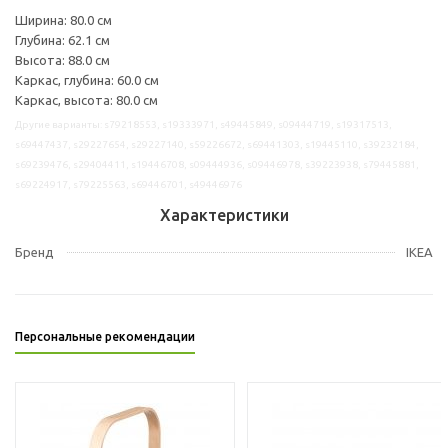
Ширина: 80.0 см
Глубина: 62.1 см
Высота: 88.0 см
Каркас, глубина: 60.0 см
Каркас, высота: 80.0 см
Другие варианты: s79218553, s19333971, s49445849, s09444719, s19317513,
s69447437, s29227654, s29227140, s59226672, s69441303, s19445110, s39232184,
s69239476, s29404411, s19446708, s09444936, s09446978, s39223938, s79445881,
s69224917, s79225563, s69446701, s49446976
Характеристики
Бренд
IKEA
Персональные рекомендации