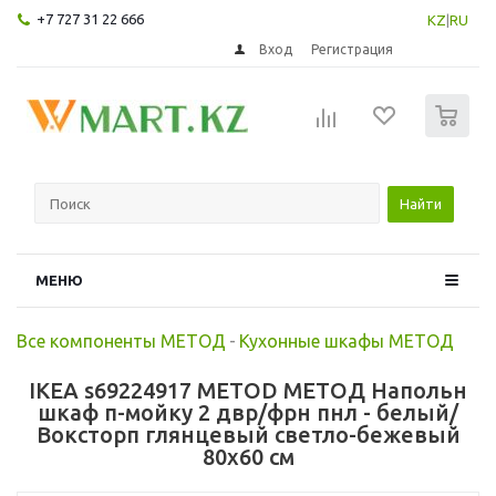
+7 727 31 22 666
KZ
|
RU
Вход
Регистрация
0
Найти
МЕНЮ
Все компоненты МЕТОД
-
Кухонные шкафы МЕТОД
IKEA s69224917 METOD МЕТОД Напольн
шкаф п-мойку 2 двр/фрн пнл - белый/
Воксторп глянцевый светло-бежевый
80x60 см