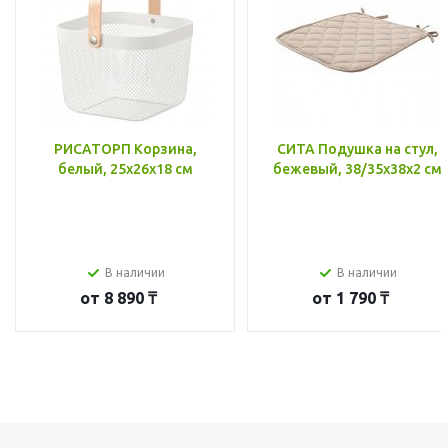
РИСАТОРП Корзина,
СИТА Подушка на стул,
белый, 25x26x18 см
бежевый, 38/35x38x2 см
В наличии
В наличии
от
8 890 ₸
от
1 790 ₸