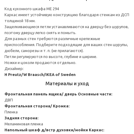
Код кухонного шкафа ME 294
Каркас имеет устойчивую конструкцию благодаря стенкам из ДСП
толщиной 18 мм.
Защелкивающиеся петли устанавливаются на дверцу без шурупов,
поэтому дверцу легко снять и помыть.
Для разных стен требуются различные крепежные
приспособления. Подберите подходящие для ваших стен шурупы,
дюбели, саморезы и т. п. (не прилагаются).
Петли регулируются по высоте, глубине и ширине.
Ножки и цоколи продаются отдельно.
Дизайнер:
H Preutz/W Braasch/IKEA of Sweden
Материалы и уход
Фронтальная панель ящика/ дверь
Основные части:
ДВП
Фронтальная сторона/ Кромка:
Пленка
Задняя сторона:
Меламиновая пленка
Напольный шкаф д/встр духовки/мойки
Каркас: