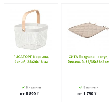
РИСАТОРП Корзина,
СИТА Подушка на стул,
белый, 25x26x18 см
бежевый, 38/35x38x2 см
В наличии
В наличии
от
8 890 ₸
от
1 790 ₸