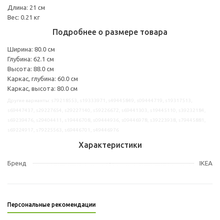
Длина: 21 см
Вес: 0.21 кг
Подробнее о размере товара
Ширина: 80.0 см
Глубина: 62.1 см
Высота: 88.0 см
Каркас, глубина: 60.0 см
Каркас, высота: 80.0 см
Другие варианты: s79218553, s19333971, s49445849, s09444719, s19317513,
s69447437, s29227654, s29227140, s59226672, s69441303, s19445110, s39232184,
s69239476, s29404411, s19446708, s09444936, s09446978, s39223938, s79445881,
s69224917, s79225563, s69446701, s49446976
Характеристики
Бренд
IKEA
Персональные рекомендации