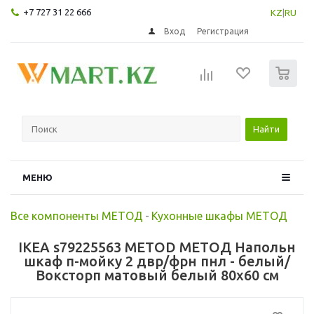
+7 727 31 22 666
KZ
|
RU
Вход
Регистрация
0
Найти
МЕНЮ
Все компоненты МЕТОД
-
Кухонные шкафы МЕТОД
IKEA s79225563 METOD МЕТОД Напольн
шкаф п-мойку 2 двр/фрн пнл - белый/
Воксторп матовый белый 80x60 см