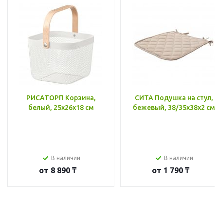
РИСАТОРП Корзина,
СИТА Подушка на стул,
белый, 25x26x18 см
бежевый, 38/35x38x2 см
В наличии
В наличии
от
8 890 ₸
от
1 790 ₸