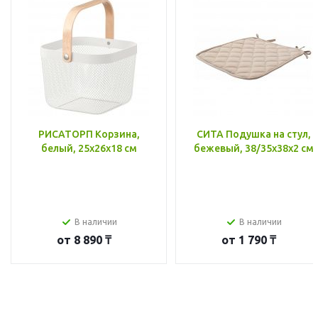
РИСАТОРП Корзина,
СИТА Подушка на стул,
белый, 25x26x18 см
бежевый, 38/35x38x2 см
В наличии
В наличии
от
8 890 ₸
от
1 790 ₸