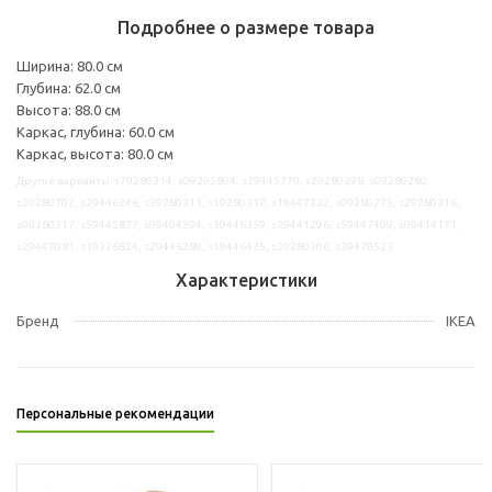
Подробнее о размере товара
Ширина: 80.0 см
Глубина: 62.0 см
Высота: 88.0 см
Каркас, глубина: 60.0 см
Каркас, высота: 80.0 см
Другие варианты: s79280314, s09295804, s29445770, s29280298, s09280280,
s39280702, s29446246, s39280311, s19280312, s19447232, s09280275, s29280316,
s09280317, s59445877, s09404394, s39446359, s29441296, s59447409, s09414171,
s29447081, s19326824, s29446289, s19446435, s39280306, s39470523
Характеристики
Бренд
IKEA
Персональные рекомендации