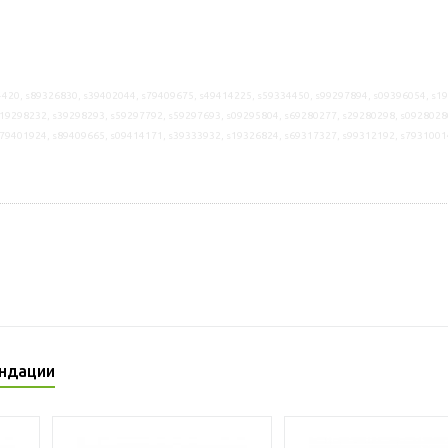
420, s89326830, s39402044, s79409675, s49414225, s59334450, s99297894, s09396054, s1
19298232, s39298293, s59297792, s59297693, s09295804, s69280277, s29280298, s0928028
s79401924, s89409665, s09414171, s39333932, s19326824, s69317327, s99312192, s7931001
ндации