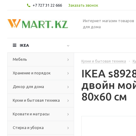
+7 727 31 22 666
Заказать звонок
Интернет магазин товаров
для дома
IKEA
Мебель
Кухни и бытовая техника
-
К
IKEA s89
Хранение и порядок
двойн мой
Декор для дома
80x60 см
Кухни и бытовая техника
Кровати и матрасы
Стирка и уборка