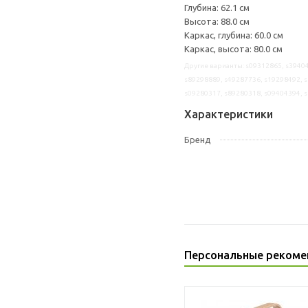
Глубина: 62.1 см
Высота: 88.0 см
Каркас, глубина: 60.0 см
Каркас, высота: 80.0 см
Другие варианты: s09312865, s39404
s89298889, s49287736, s19298492, s
s09280317, s89280318, s09404394, 
Характеристики
Бренд
Персональные рекоме