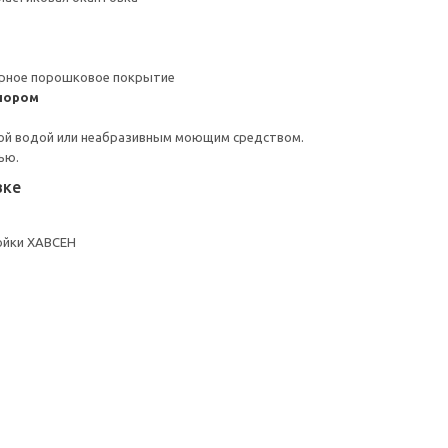
ерное порошковое покрытие
пором
ой водой или неабразивным моющим средством.
ью.
вке
ойки ХАВСЕН