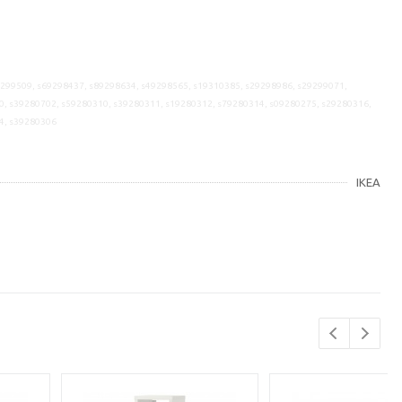
9299509, s69298437, s89298634, s49298565, s19310385, s29298986, s29299071,
0, s39280702, s59280310, s39280311, s19280312, s79280314, s09280275, s29280316,
4, s39280306
IKEA