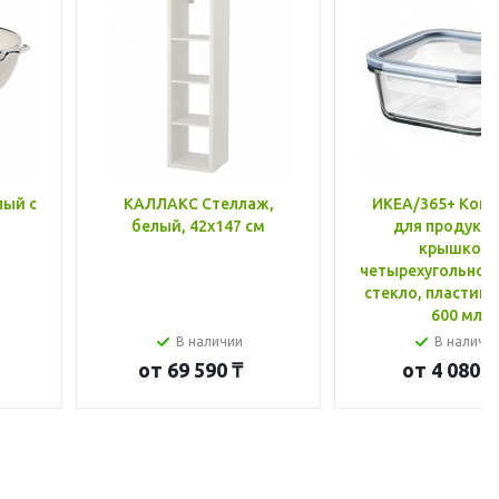
лый с
КАЛЛАКС Стеллаж,
ИКЕА/365+ Конт
белый, 42x147 см
для продукто
крышкой,
четырехугольной
стекло, пластик 
600 мл
В наличии
В наличи
от
69 590 ₸
от
4 080 ₸