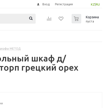
Вход
Регистрация
KZ
|
RU
0
Корзина
пуста
 шкафы МЕТОД
ольный шкаф д/
торп грецкий орех
ии