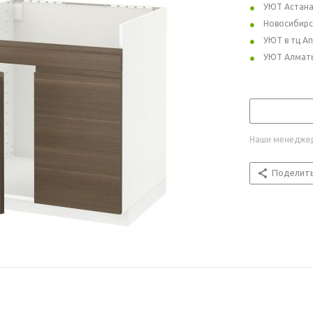
УЮТ Астан
Новосибирс
УЮТ в тц А
УЮТ Алмат
Наши менеджер
Поделит