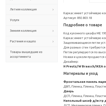
Летняя коллекция
Каркас имеет устойчивую ко
Артикул: 892.803.18
Услуги
Подробнее о товаре
Зимняя коллекция
Код кухонного шкафа ME 19
Каркас имеет устойчивую ко
Растения и кашпо
Защелкивающиеся петли уста
Для разных стен требуются 
Товары вышедшие из
Петли регулируются по высот
ассортимента
Ножки и цоколи продаются 
Дизайнер:
H Preutz/W Braasch/IKEA 
Материалы и уход
Фронтальная панель ящи
ДВП, Пленка, Пленка, Пласт
Дверь
ДСП, Пленка, Пленка, Пласт
Напольный шкаф д/встр 
ДСП, Меламиновая пленка, П