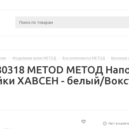
ухни
-
Модульные кухни МЕТОД
-
Все компоненты МЕТОД
-
Кухонные
280318 METOD МЕТОД Нап
ки ХАВСЕН - белый/Вокс
Нет в налич