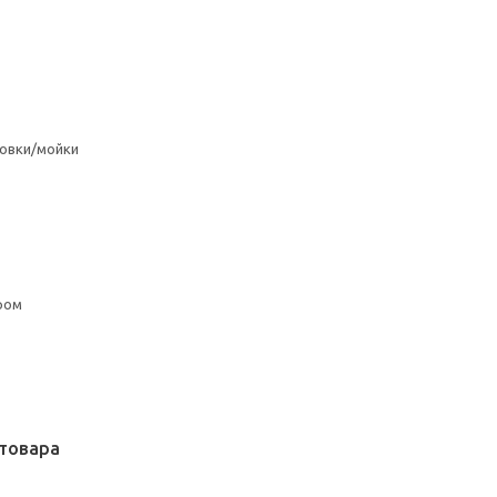
овки/мойки
ром
товара