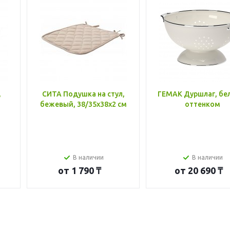
,
СИТА Подушка на стул,
ГЕМАК Дуршлаг, бе
бежевый, 38/35x38x2 см
оттенком
В наличии
В наличии
от
1 790 ₸
от
20 690 ₸