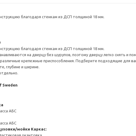
нструкцию благодаря стенкам из ДСП толщиной 18 мм.
9
нструкцию благодаря стенкам из ДСП толщиной 18 мм.
навливаются на дверцу без шурупов, поэтому дверцу легко снять и по
различные крепежные приспособления. Подберите подходящие для ваших
е, глубине и ширине.
отдельно.
of Sweden
ка
масса АБС
масса АБС
духовки/мойки
Каркас:
ластиковая окантовка