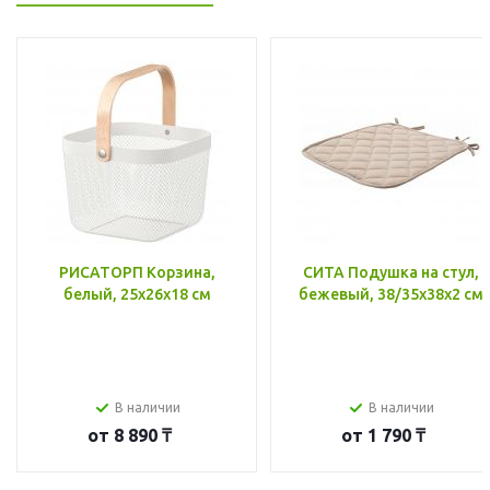
РИСАТОРП Корзина,
СИТА Подушка на стул,
белый, 25x26x18 см
бежевый, 38/35x38x2 см
В наличии
В наличии
от
8 890 ₸
от
1 790 ₸