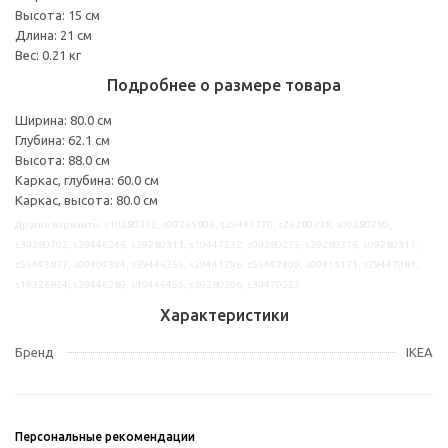
Высота: 15 см
Длина: 21 см
Вес: 0.21 кг
Подробнее о размере товара
Ширина: 80.0 см
Глубина: 62.1 см
Высота: 88.0 см
Каркас, глубина: 60.0 см
Каркас, высота: 80.0 см
Другие варианты: s19280312, s09295804, s29445770, s29280298, s09280280,
s39280702, s29446246, s39280311, s19447232, s09280275, s29280316, s09280317,
s59445877, s09404394, s39446359, s29441296, s59447409, s09414171, s29447081,
s19326824, s29446289, s19446435, s39280306, s39470523
Характеристики
Бренд
IKEA
Персональные рекомендации