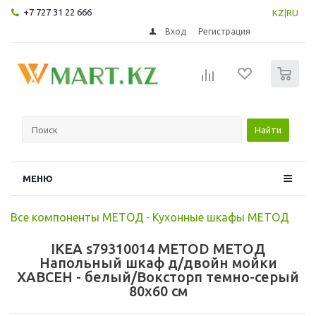
+7 727 31 22 666
KZ
|
RU
Вход
Регистрация
0
Найти
МЕНЮ
Все компоненты МЕТОД
-
Кухонные шкафы МЕТОД
IKEA s79310014 METOD МЕТОД
Напольный шкаф д/двойн мойки
ХАВСЕН - белый/Воксторп темно-серый
80x60 см