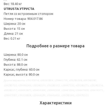
Вес: 18.40 кг
UTRUSTA УТРУСТА
Петля со встроенным стопором
Номер товара: 904.017.86
Ширина: 20 см
Высота: 15 см
Длина: 21 см
Вес: 0.21 кг
Подробнее о размере товара
Ширина: 80.0 см
Глубина: 62.1 см
Высота: 88.0 см
Каркас, глубина: 60.0 см
Каркас, высота: 80.0 см
Другие варианты: s79310014, s09295804, s29445770, s29280298, s09280280,
s39280702, s29446246, s39280311, s19280312, s19447232, s09280275, s29280316,
s09280317, s59445877, s09404394, s39446359, s29441296, s59447409, s09414171,
s29447081, s19326824, s29446289, s19446435, s39280306, s39470523
Характеристики