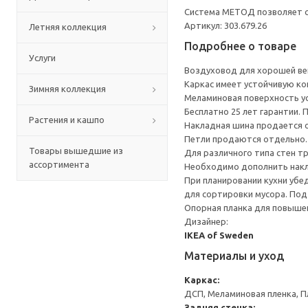
Система МЕТОД позволяет сп
Артикул: 303.679.26
Летняя коллекция
Подробнее о товаре
Услуги
Воздуховод для хорошей вен
Каркас имеет устойчивую ко
Зимняя коллекция
Меламиновая поверхность уст
Бесплатно 25 лет гарантии.
Растения и кашпо
Накладная шина продается 
Петли продаются отдельно.
Товары вышедшие из
Для различного типа стен т
ассортимента
Необходимо дополнить накл
При планировании кухни убе
для сортировки мусора. Под
Опорная планка для повышен
Дизайнер:
IKEA of Sweden
Материалы и уход
Каркас:
ДСП, Меламиновая пленка, П
Задняя стенка: