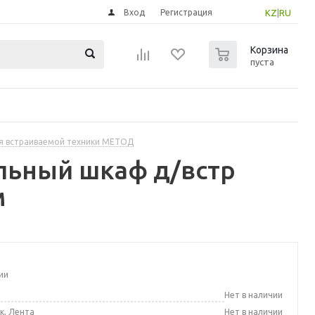
Вход
Регистрация
KZ
|
RU
0
Корзина
пуста
я встраиваемой техники МЕТОД
льный шкаф д/встр
м
ии
а
Нет в наличии
к, Лента
Нет в наличии