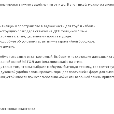
ланировать кухню вашей мечты от и до. В этот шкаф можно установи
тиляции и пространство в задней части для труб и кабелей.
нструкцию благодаря стенкам из ДСП толщиной 18 мм.
ойчива к влаге, царапинам и проста в уходе.
 Подробнее об условиях гарантии — в гарантийной брошюре.
отдельно.
ребуются разные виды креплений. Выберите подходящие для ваших стен 
адной шиной МЕТОД для фиксации шкафа на стене.
дитесь в том, что вы выбрали мойку или бытовую технику, соответст
 духовкой удобно запланировать ящик для противней и форм для выпе
ия устойчивости при использовании мойки или варочной панели прилага
ластиковая окантовка