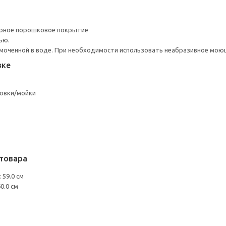
ерное порошковое покрытие
ью.
моченной в воде. При необходимости использовать неабразивное мою
вке
овки/мойки
товара
 59.0 см
0.0 см