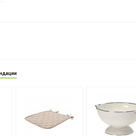
26
ндации