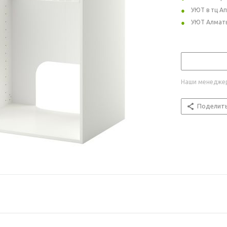
УЮТ в тц А
УЮТ Алмат
Наши менеджер
Поделит