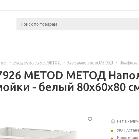
ухни
-
Модульные кухни МЕТОД
-
Все компоненты МЕТОД
-
Шкафы дл
67926 METOD МЕТОД Напо
ойки - белый 80x60x80 с
Нет в налич
УЮТ Астан
Новосибирс