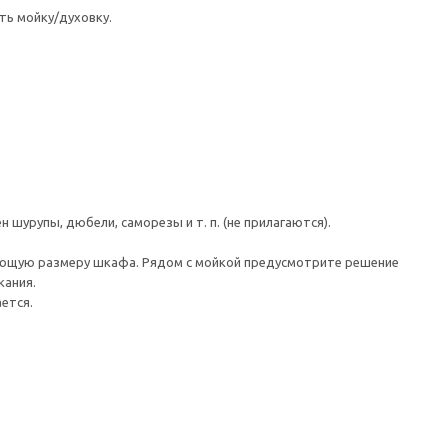
ть мойку/духовку.
шурупы, дюбели, саморезы и т. п. (не прилагаются).
вующую размеру шкафа. Рядом с мойкой предусмотрите решение
кания.
ется.