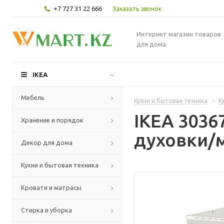
+7 727 31 22 666
Заказать звонок
Интернет магазин товаров
для дома
IKEA
Мебель
Кухни и бытовая техника
-
К
IKEA 303
Хранение и порядок
духовки/м
Декор для дома
Кухни и бытовая техника
Кровати и матрасы
Стирка и уборка