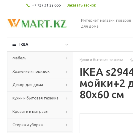
+7 727 31 22 666
Заказать звонок
Интернет магазин товаров
для дома
IKEA
Мебель
Кухни и бытовая техника
-
К
IKEA s29
Хранение и порядок
мойки+2 д
Декор для дома
80x60 см
Кухни и бытовая техника
Кровати и матрасы
Стирка и уборка