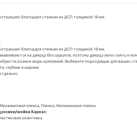
нструкцию благодаря стенкам из ДСП толщиной 18 мм.
2
нструкцию благодаря стенкам из ДСП толщиной 18 мм.
навливаются на дверцу без шурупов, поэтому дверцу легко снять и по
ребуются разные виды креплений. Выберите подходящие для ваших стен 
е, глубине и ширине.
отдельно.
 Меламиновая пленка, Пленка, Меламиновая пленка
духовки/мойки
Каркас:
ластиковая окантовка