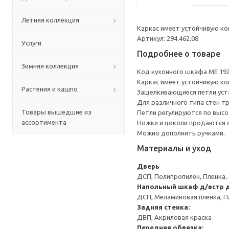
Летняя коллекция
Каркас имеет устойчивую ко
Артикул: 294.462.08
Услуги
Подробнее о товаре
Зимняя коллекция
Код кухонного шкафа ME 19
Каркас имеет устойчивую ко
Растения и кашпо
Защелкивающиеся петли уста
Для различного типа стен т
Товары вышедшие из
Петли регулируются по высот
ассортимента
Ножки и цоколи продаются 
Можно дополнить ручками.
Материалы и уход
Дверь
ДСП, Полипропилен, Пленка,
Напольный шкаф д/встр 
ДСП, Меламиновая пленка, П
Задняя стенка:
ДВП, Акриловая краска
Передняя обвязка: