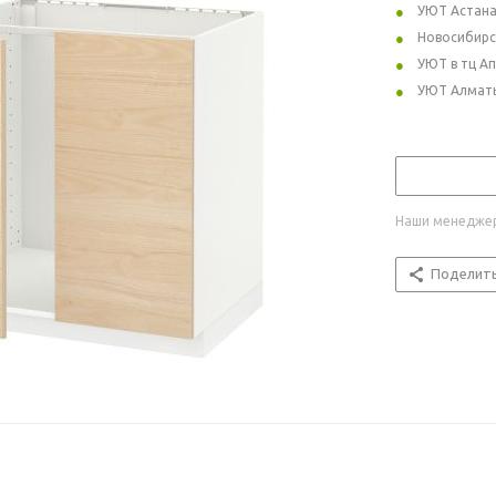
УЮТ Астан
Новосибирс
УЮТ в тц А
УЮТ Алмат
Наши менеджер
Поделит