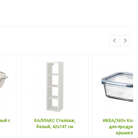
лый с
КАЛЛАКС Стеллаж,
ИКЕА/365+ Конт
белый, 42x147 см
для продукто
крышкой,