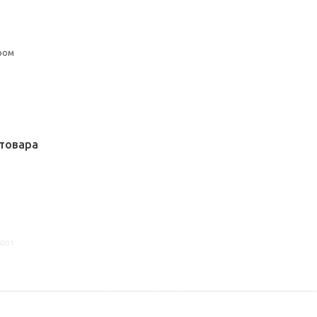
ром
товара
6001