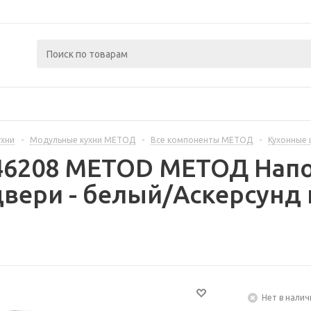
ухни
-
Модульные кухни МЕТОД
-
Все компоненты МЕТОД
-
Кухонные
446208 METOD МЕТОД Нап
вери - белый/Аскерсунд 
Нет в налич