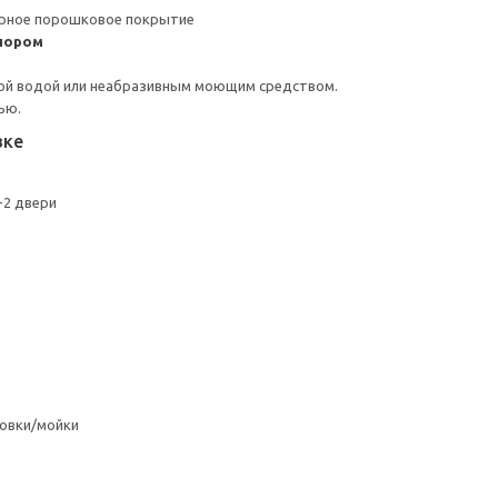
ерное порошковое покрытие
пором
ой водой или неабразивным моющим средством.
ью.
вке
+2 двери
овки/мойки