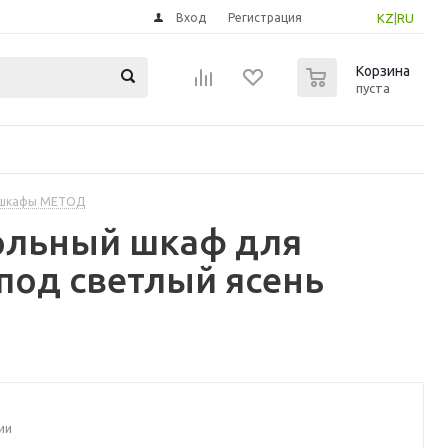
Вход
Регистрация
KZ
|
RU
0
Корзина
пуста
 шкафы МЕТОД
ольный шкаф для
под светлый ясень
ии