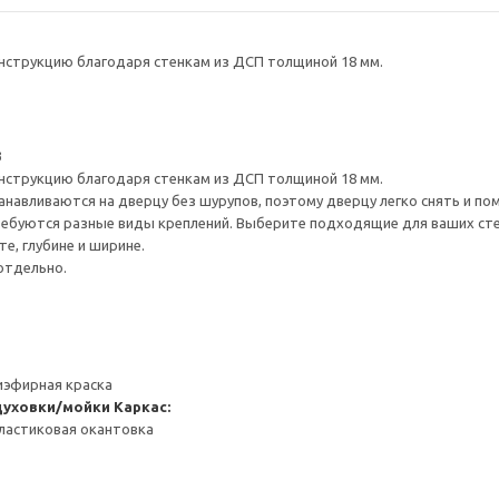
нструкцию благодаря стенкам из ДСП толщиной 18 мм.
3
нструкцию благодаря стенкам из ДСП толщиной 18 мм.
навливаются на дверцу без шурупов, поэтому дверцу легко снять и по
ребуются разные виды креплений. Выберите подходящие для ваших стен 
е, глубине и ширине.
отдельно.
иэфирная краска
духовки/мойки
Каркас:
ластиковая окантовка