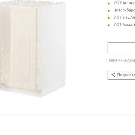
УЮТ Астан
Новосибирс
УЮТ в тц А
УЮТ Алмат
Наши менеджер
Поделит