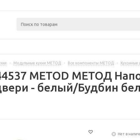
ухни
-
Модульные кухни МЕТОД
-
Все компоненты МЕТОД
-
Кухонные
444537 METOD МЕТОД Нап
вери - белый/Будбин бел
Нет в налич