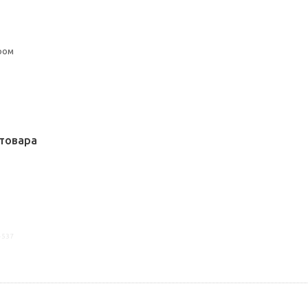
ром
товара
4537