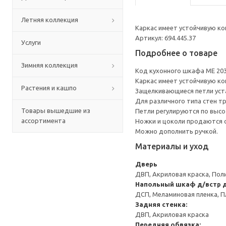
Летняя коллекция
Каркас имеет устойчивую ко
Артикул: 694.445.37
Услуги
Подробнее о товаре
Зимняя коллекция
Код кухонного шкафа ME 20
Каркас имеет устойчивую ко
Растения и кашпо
Защелкивающиеся петли уста
Для различного типа стен т
Товары вышедшие из
Петли регулируются по высот
ассортимента
Ножки и цоколи продаются 
Можно дополнить ручкой.
Материалы и уход
Дверь
ДВП, Акриловая краска, Пол
Напольный шкаф д/встр 
ДСП, Меламиновая пленка, П
Задняя стенка:
ДВП, Акриловая краска
Передняя обвязка: