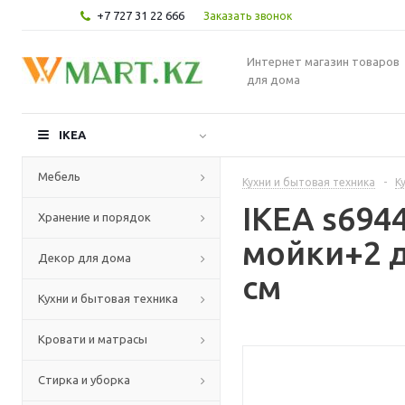
+7 727 31 22 666
Заказать звонок
Интернет магазин товаров
для дома
IKEA
Мебель
Кухни и бытовая техника
-
К
IKEA s69
Хранение и порядок
мойки+2 д
Декор для дома
см
Кухни и бытовая техника
Кровати и матрасы
Стирка и уборка