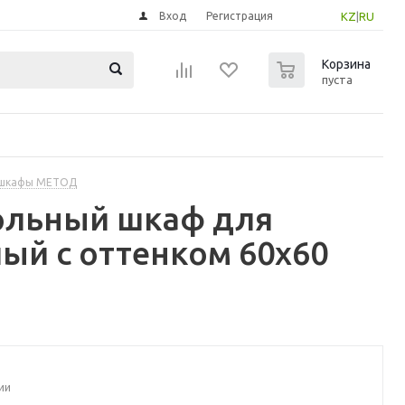
Вход
Регистрация
KZ
|
RU
0
Корзина
пуста
 шкафы МЕТОД
ольный шкаф для
ый с оттенком 60x60
ии