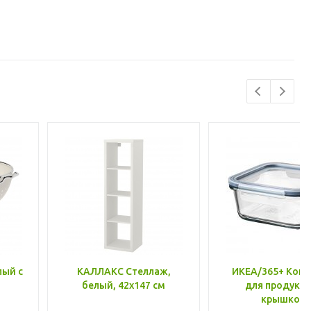
лый с
КАЛЛАКС Стеллаж,
ИКЕА/365+ Конт
белый, 42x147 см
для продукто
крышкой,