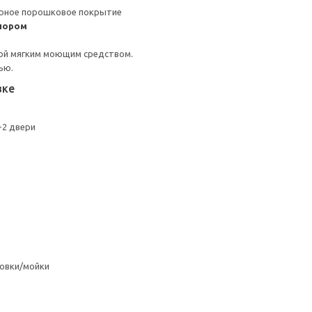
ерное порошковое покрытие
пором
ой мягким моющим средством.
ью.
вке
+2 двери
овки/мойки