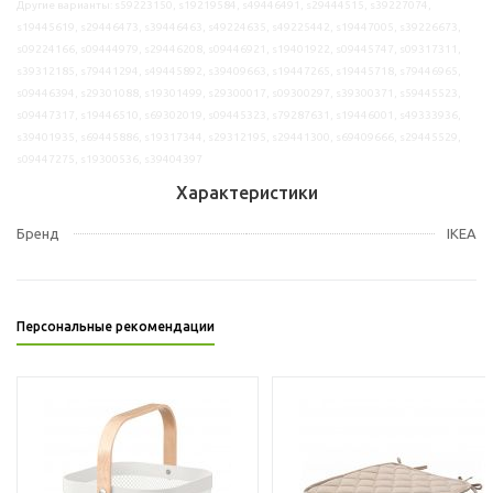
Другие варианты: s59223150, s19219584, s49446491, s29444515, s39227074,
s19445619, s29446473, s39446463, s49224635, s49225442, s19447005, s39226673,
s09224166, s09444979, s29446208, s09446921, s19401922, s09445747, s09317311,
s39312185, s79441294, s49445892, s39409663, s19447265, s19445718, s79446965,
s09446394, s29301088, s19301499, s29300017, s09300297, s39300371, s59445523,
s09447317, s19446510, s69302019, s09445323, s79287631, s19446001, s49333936,
s39401935, s69445886, s19317344, s29312195, s29441300, s69409666, s29445529,
s09447275, s19300536, s39404397
Характеристики
Бренд
IKEA
Персональные рекомендации