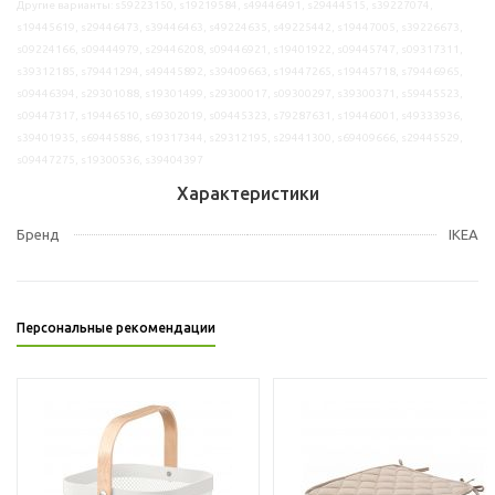
Другие варианты: s59223150, s19219584, s49446491, s29444515, s39227074,
s19445619, s29446473, s39446463, s49224635, s49225442, s19447005, s39226673,
s09224166, s09444979, s29446208, s09446921, s19401922, s09445747, s09317311,
s39312185, s79441294, s49445892, s39409663, s19447265, s19445718, s79446965,
s09446394, s29301088, s19301499, s29300017, s09300297, s39300371, s59445523,
s09447317, s19446510, s69302019, s09445323, s79287631, s19446001, s49333936,
s39401935, s69445886, s19317344, s29312195, s29441300, s69409666, s29445529,
s09447275, s19300536, s39404397
Характеристики
Бренд
IKEA
Персональные рекомендации