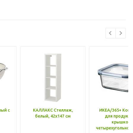
лый с
КАЛЛАКС Стеллаж,
ИКЕА/365+ Конт
белый, 42x147 см
для продукто
крышкой,
четырехугольной