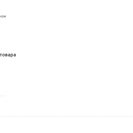
ром
товара
7317