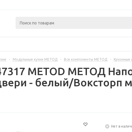
ухни
-
Модульные кухни МЕТОД
-
Все компоненты МЕТОД
-
Кухонные
447317 METOD МЕТОД Нап
вери - белый/Воксторп 
Нет в налич