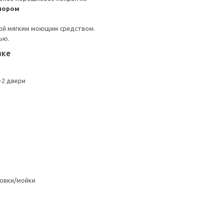
пором
ой мягким моющим средством.
ью.
вке
+2 двери
овки/мойки