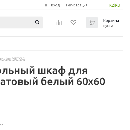
Вход
Регистрация
KZ
|
RU
0
Корзина
пуста
 шкафы МЕТОД
ольный шкаф для
матовый белый 60x60
ии