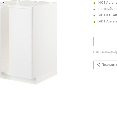
УЮТ Астан
Новосибирс
УЮТ в тц А
УЮТ Алмат
Наши менеджер
Поделит