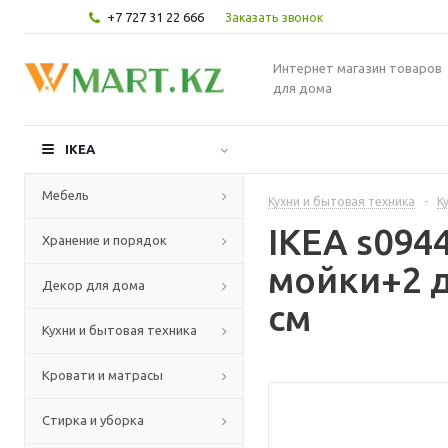
+7 727 31 22 666
Заказать звонок
Интернет магазин товаров
для дома
IKEA
Мебель
Кухни и бытовая техника
-
К
IKEA s09
Хранение и порядок
мойки+2 д
Декор для дома
см
Кухни и бытовая техника
Кровати и матрасы
Стирка и уборка