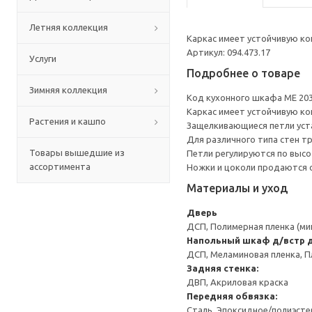
Летняя коллекция
Каркас имеет устойчивую ко
Артикул: 094.473.17
Услуги
Подробнее о товаре
Зимняя коллекция
Код кухонного шкафа ME 20
Каркас имеет устойчивую ко
Растения и кашпо
Защелкивающиеся петли уста
Для различного типа стен т
Товары вышедшие из
Петли регулируются по высот
ассортимента
Ножки и цоколи продаются 
Материалы и уход
Дверь
ДСП, Полимерная пленка (ми
Напольный шкаф д/встр 
ДСП, Меламиновая пленка, П
Задняя стенка:
ДВП, Акриловая краска
Передняя обвязка:
Сталь, Эпоксидное/полиэст