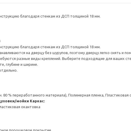
нструкцию благодаря стенкам из ДСП толщиной 18 мм.
3
нструкцию благодаря стенкам из ДСП толщиной 18 мм.
навливаются на дверцу без шурупов, поэтому дверцу легко снять и по
ребуются разные виды креплений. Выберите подходящие для ваших стен 
е, глубине и ширине.
отдельно.
н. 80 % переработанного материала), Полимерная пленка, Пластиковая
духовки/мойки
Каркас:
ластиковая окантовка
ерное порошковое покрытие