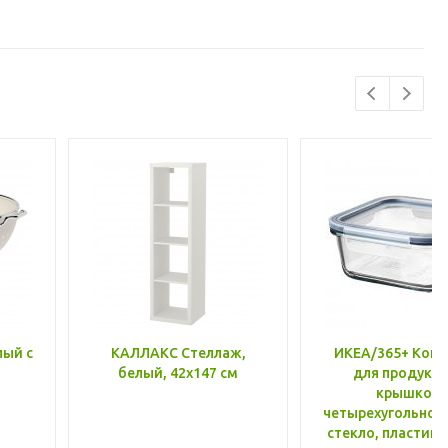
лый с
КАЛЛАКС Стеллаж,
ИКЕА/365+ Конт
белый, 42x147 см
для продукто
крышкой,
четырехугольной
стекло, пластик 