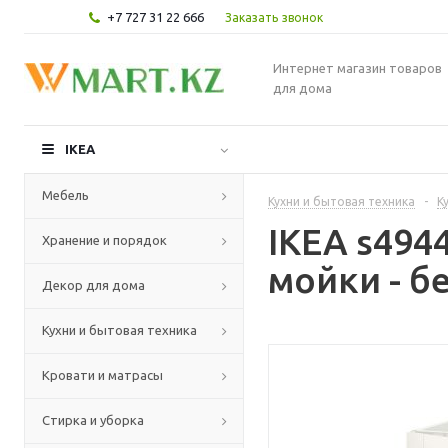
+7 727 31 22 666
Заказать звонок
Интернет магазин товаров
для дома
IKEA
Мебель
Кухни и бытовая техника
-
К
IKEA s49
Хранение и порядок
мойки - б
Декор для дома
Кухни и бытовая техника
Кровати и матрасы
Стирка и уборка