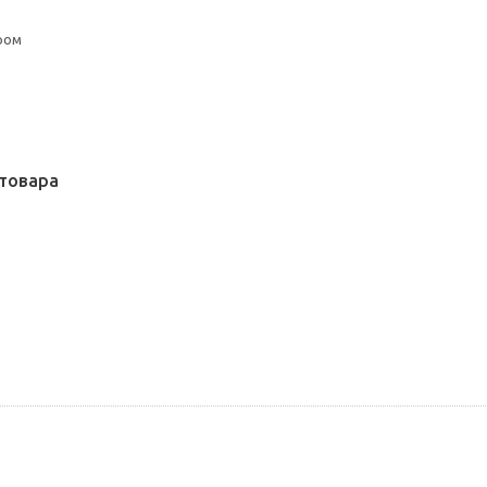
ром
товара