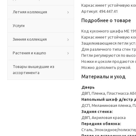
Каркас имеет устойчивую ко
Артикул: 494.447.41
Летняя коллекция
Подробнее о товаре
Услуги
Код кухонного шкафа ME 19
Каркас имеет устойчивую ко
Зимняя коллекция
Защелкивающиеся петли уста
Для различного типа стен т
Растения и кашпо
Петли регулируются по высот
Ножки и цоколи продаются 
Товары вышедшие из
Можно дополнить ручкой.
ассортимента
Материалы и уход
Дверь
ДВП, Пленка, Пластмасса АБ
Напольный шкаф д/встр 
ДСП, Меламиновая пленка, П
Задняя стенка:
ДВП, Акриловая краска
Передняя обвязка:
Сталь, Эпоксидное/полиэст
Петля со встроенным сто