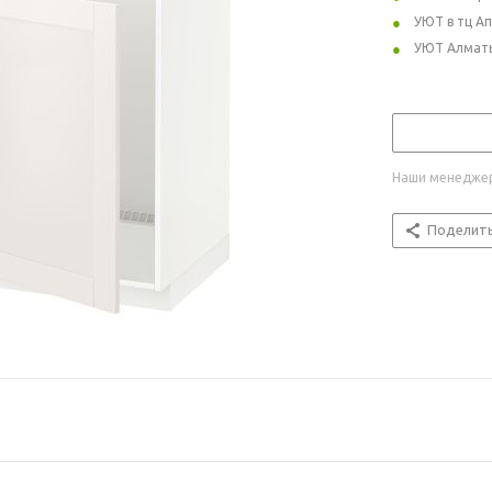
УЮТ в тц А
УЮТ Алмат
Наши менеджер
Поделит