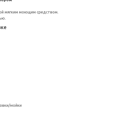
ой мягким моющим средством.
ью.
вке
овки/мойки