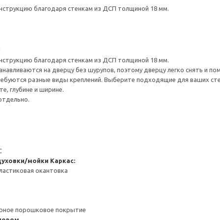
нструкцию благодаря стенкам из ДСП толщиной 18 мм.
1
нструкцию благодаря стенкам из ДСП толщиной 18 мм.
навливаются на дверцу без шурупов, поэтому дверцу легко снять и по
ребуются разные виды креплений. Выберите подходящие для ваших стен 
е, глубине и ширине.
отдельно.
С
духовки/мойки
Каркас:
ластиковая окантовка
ерное порошковое покрытие
пором