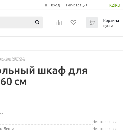
Вход
Регистрация
KZ
|
RU
0
Корзина
пуста
 шкафы МЕТОД
ольный шкаф для
60 см
ии
а
Нет в наличии
к, Лента
Нет в наличии