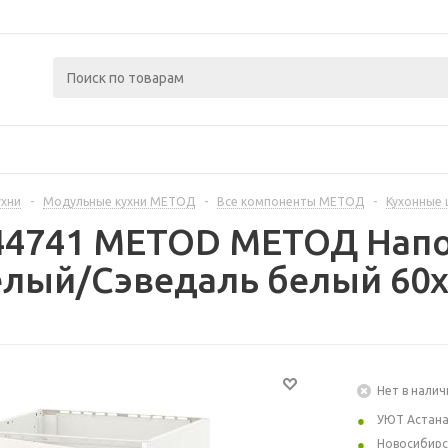
ухни
-
Модульные кухни МЕТОД
-
Все компоненты МЕТОД
-
Кухонные
444741 METOD МЕТОД Нап
елый/Сэведаль белый 60x
Нет в налич
УЮТ Астан
Новосибирс