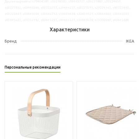
Другие варианты: s79404381, s39219583, s19445737, s29231887, s39224631,
s69227652, s49445986, s09223237, s39446217, s69227015, s29224165, s89225440,
s69225441, s09445064, s39446712, s59446438, s39401921, s39446665, s39445595,
s49445627, s09312182, s99441293, s49446127, s39447028, s79309987, s49445689
Характеристики
Бренд
IKEA
Персональные рекомендации