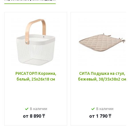
РИСАТОРП Корзина,
СИТА Подушка на стул,
белый, 25x26x18 см
бежевый, 38/35x38x2 см
В наличии
В наличии
от
8 890 ₸
от
1 790 ₸