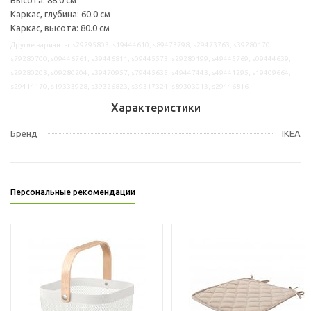
Каркас, глубина: 60.0 см
Каркас, высота: 80.0 см
Другие варианты: s29295803, s19444610, s89473798, s29473763, s39280170,
s79280700, s09446761, s39446811, s09445573, s29280199, s49445769, s09444639,
s29280203, s09280204, s39470957, s79445635, s49447443, s49441295, s19409664,
s29414170, s19333928, s39326823, s39317324, s89303013, s29446816
Характеристики
Бренд
IKEA
Персональные рекомендации