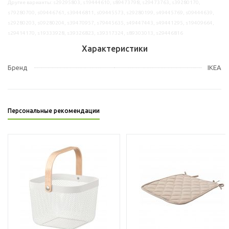
Другие варианты: s29295803, s19444610, s89473798, s29473763, s39280170,
s79280700, s09446761, s39446811, s09445573, s29280199, s49445769, s09444639,
s29280203, s09280204, s39470957, s79445635, s49447443, s49441295, s19409664,
s29414170, s19333928, s39326823, s39317324, s89303013, s29446816
Характеристики
Бренд
IKEA
Персональные рекомендации