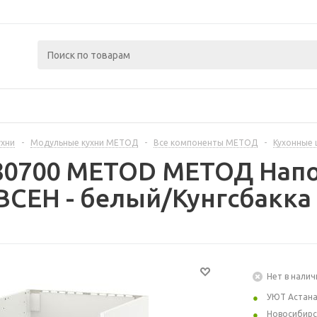
ухни
-
Модульные кухни МЕТОД
-
Все компоненты МЕТОД
-
Кухонные
280700 METOD МЕТОД Нап
СЕН - белый/Кунгсбакка 
Нет в налич
УЮТ Астан
Новосибирс