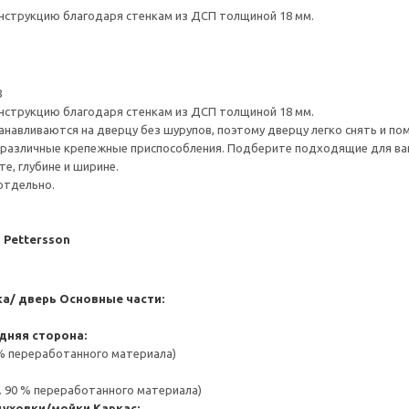
нструкцию благодаря стенкам из ДСП толщиной 18 мм.
8
нструкцию благодаря стенкам из ДСП толщиной 18 мм.
навливаются на дверцу без шурупов, поэтому дверцу легко снять и по
различные крепежные приспособления. Подберите подходящие для ваших
е, глубине и ширине.
отдельно.
J Pettersson
а/ дверь
Основные части:
дняя сторона:
 % переработанного материала)
. 90 % переработанного материала)
духовки/мойки
Каркас: