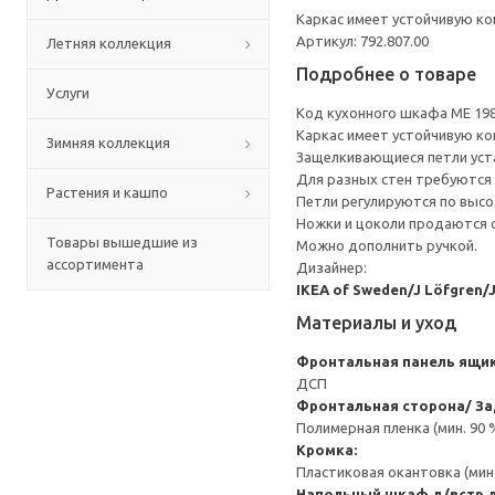
Каркас имеет устойчивую ко
Артикул: 792.807.00
Летняя коллекция
Подробнее о товаре
Услуги
Код кухонного шкафа ME 19
Каркас имеет устойчивую ко
Зимняя коллекция
Защелкивающиеся петли уста
Для разных стен требуются 
Растения и кашпо
Петли регулируются по высот
Ножки и цоколи продаются 
Товары вышедшие из
Можно дополнить ручкой.
ассортимента
Дизайнер:
IKEA of Sweden/J Löfgren/
Материалы и уход
Фронтальная панель ящик
ДСП
Фронтальная сторона/ За
Полимерная пленка (мин. 90
Кромка:
Пластиковая окантовка (мин
Напольный шкаф д/встр 