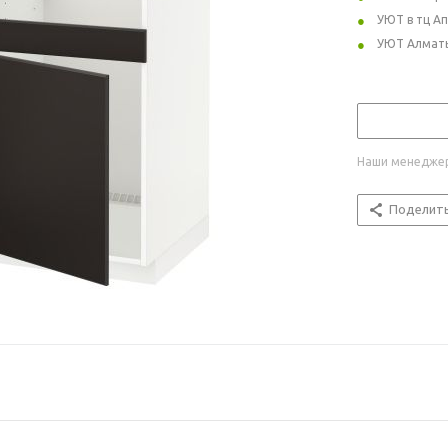
УЮТ в тц А
УЮТ Алмат
Наши менеджер
Поделит