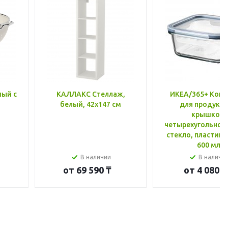
лый с
КАЛЛАКС Стеллаж,
ИКЕА/365+ Конт
белый, 42x147 см
для продукто
крышкой,
четырехугольной
стекло, пластик 
600 мл
В наличии
В наличи
от
69 590 ₸
от
4 080 ₸