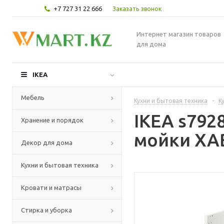
+7 727 31 22 666
Заказать звонок
Интернет магазин товаров
для дома
IKEA
Мебель
Кухни и бытовая техника
-
К
IKEA s79
Хранение и порядок
мойки ХАВ
Декор для дома
Кухни и бытовая техника
Кровати и матрасы
Стирка и уборка