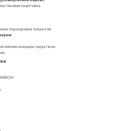
ластиковая окантовка
ерное порошковое покрытие
пором
ой мягким моющим средством.
ью.
вке
 ХАВСЕН
А
А