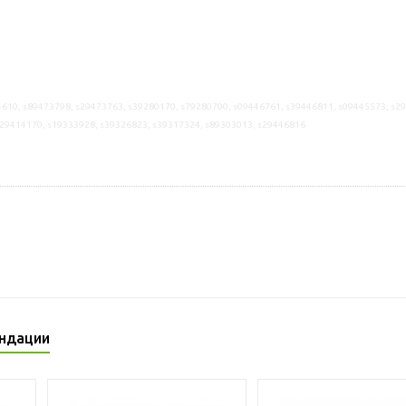
610, s89473798, s29473763, s39280170, s79280700, s09446761, s39446811, s09445573, s2
s29414170, s19333928, s39326823, s39317324, s89303013, s29446816
ндации