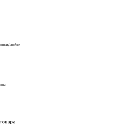
овки/мойки
ром
товара