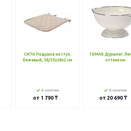
,
СИТА Подушка на стул,
ГЕМАК Дуршлаг, бе
бежевый, 38/35x38x2 см
оттенком
В наличии
В наличии
от
1 790 ₸
от
20 690 ₸