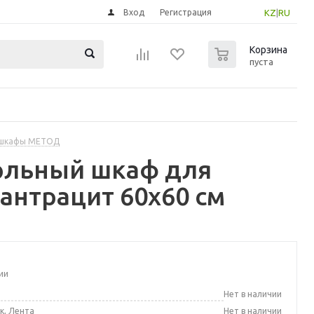
Вход
Регистрация
KZ
|
RU
0
Корзина
пуста
 шкафы МЕТОД
ольный шкаф для
антрацит 60x60 см
ии
а
Нет в наличии
к, Лента
Нет в наличии