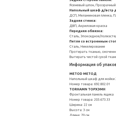
Ясеневый шпон, Прозрачный
Напольный шкаф д/встр 
ДСП, Меламиновая пленка, П
Задняя стенка:
ДВП, Акриловая краска
Передняя обвязка:
Сталь, Эпоксидное/полиэст
Петля со встроенным сто
Сталь, Никелирование
Протирать тканью, смоченн
Вытирать чистой сухой ткан
Информация об упако
METOD МЕТОД
Напольный шкаф для мойки
Номер товара: 692.802.01
TORHAMN ТОРХЭМН
Фронтальная панель ящика
Номер товара: 203.673.33
Ширина: 22 см
Высота: 3 см
Длина: 70 см