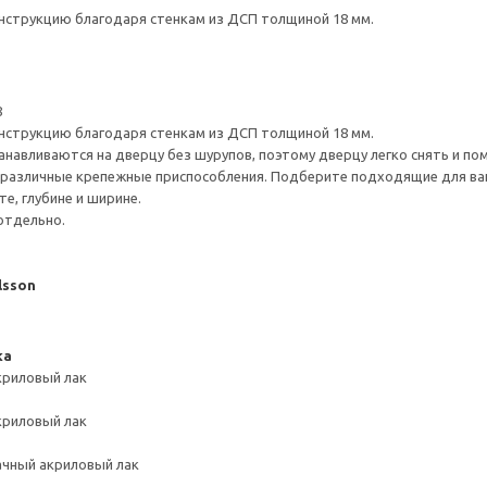
нструкцию благодаря стенкам из ДСП толщиной 18 мм.
8
нструкцию благодаря стенкам из ДСП толщиной 18 мм.
навливаются на дверцу без шурупов, поэтому дверцу легко снять и по
различные крепежные приспособления. Подберите подходящие для ваших
е, глубине и ширине.
отдельно.
lsson
ка
криловый лак
криловый лак
ачный акриловый лак