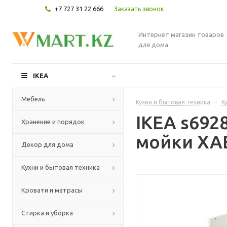
+7 727 31 22 666
Заказать звонок
Интернет магазин товаров
для дома
IKEA
Мебель
Кухни и бытовая техника
-
К
IKEA s69
Хранение и порядок
мойки ХАВ
Декор для дома
Кухни и бытовая техника
Кровати и матрасы
Стирка и уборка