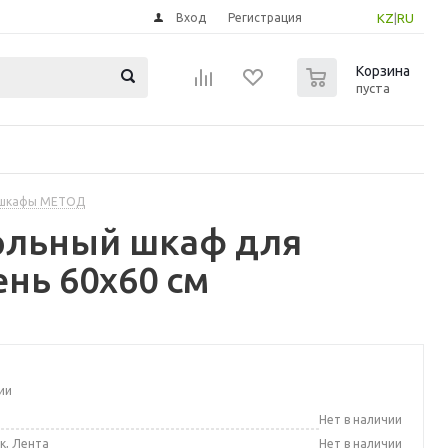
Вход
Регистрация
KZ
|
RU
0
Корзина
пуста
 шкафы МЕТОД
ольный шкаф для
нь 60x60 см
ии
а
Нет в наличии
к, Лента
Нет в наличии