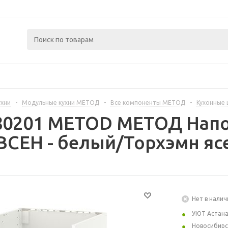
ухни
-
Модульные кухни МЕТОД
-
Все компоненты МЕТОД
-
Кухонные
280201 METOD МЕТОД Нап
СЕН - белый/Торхэмн ясе
Нет в налич
УЮТ Астан
Новосибирс