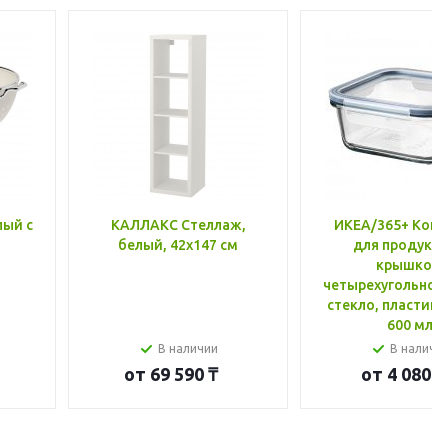
лый с
КАЛЛАКС Стеллаж,
ИКЕА/365+ Конт
белый, 42x147 см
для продукто
крышкой,
четырехугольной
стекло, пластик 
600 мл
В наличии
В наличи
от
69 590 ₸
от
4 080 ₸