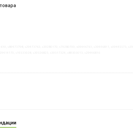
товара
610, s89473798, s29473763, s39280170, s79280700, s09446761, s39446811, s09445573, s2
s29414170, s19333928, s39326823, s39317324, s89303013, s29446816
ндации