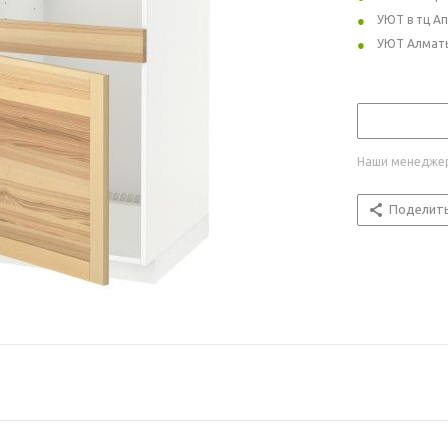
УЮТ в тц А
УЮТ Алмат
Наши менеджер
Поделит