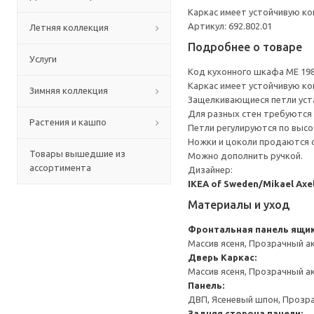
Каркас имеет устойчивую ко
Артикул: 692.802.01
Летняя коллекция
Подробнее о товаре
Услуги
Код кухонного шкафа ME 19
Каркас имеет устойчивую ко
Зимняя коллекция
Защелкивающиеся петли уста
Для разных стен требуются 
Растения и кашпо
Петли регулируются по высот
Ножки и цоколи продаются 
Товары вышедшие из
Можно дополнить ручкой.
ассортимента
Дизайнер:
IKEA of Sweden/Mikael Axe
Материалы и уход
Фронтальная панель ящи
Массив ясеня, Прозрачный а
Дверь
Каркас:
Массив ясеня, Прозрачный а
Панель:
ДВП, Ясеневый шпон, Прозр
Задняя сторона панели: