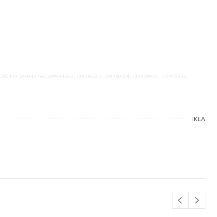
9280199, s49445769, s09444639, s29280203, s09280204, s39470957, s79445635,
IKEA