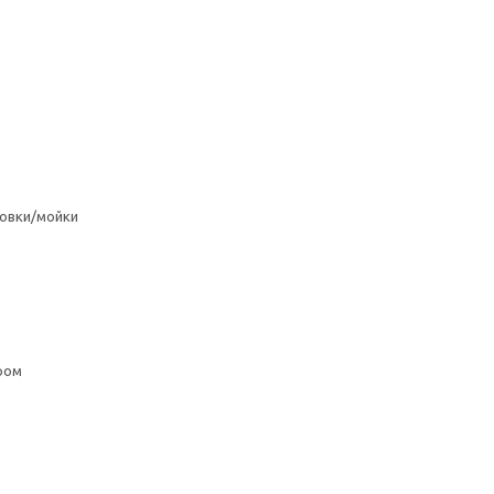
овки/мойки
ром