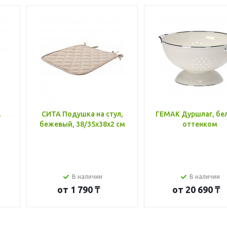
,
СИТА Подушка на стул,
ГЕМАК Дуршлаг, бе
бежевый, 38/35x38x2 см
оттенком
В наличии
В наличии
от
1 790 ₸
от
20 690 ₸