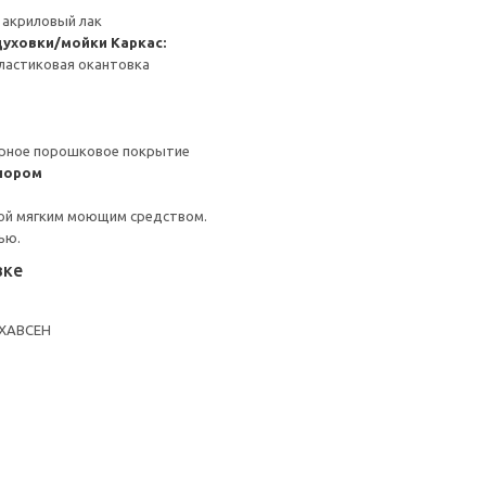
 акриловый лак
духовки/мойки
Каркас:
ластиковая окантовка
ерное порошковое покрытие
пором
ой мягким моющим средством.
ью.
вке
 ХАВСЕН