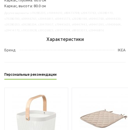
Каркас, высота: 80.0 см
Другие варианты: s79280205, s19444610, s89473798, s29473763, s39280170,
s79280700, s09446761, s39446811, s09445573, s29280199, s49445769, s09444639,
s29280203, s09280204, s39470957, s79445635, s49447443, s49441295, s19409664,
s29414170, s19333928, s39326823, s39317324, s89303013, s29446816
Характеристики
Бренд
IKEA
Персональные рекомендации