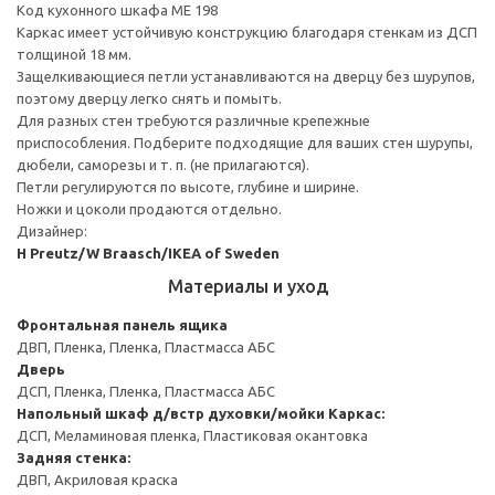
Код кухонного шкафа ME 198
Каркас имеет устойчивую конструкцию благодаря стенкам из ДСП
толщиной 18 мм.
Защелкивающиеся петли устанавливаются на дверцу без шурупов,
поэтому дверцу легко снять и помыть.
Для разных стен требуются различные крепежные
приспособления. Подберите подходящие для ваших стен шурупы,
дюбели, саморезы и т. п. (не прилагаются).
Петли регулируются по высоте, глубине и ширине.
Ножки и цоколи продаются отдельно.
Дизайнер:
H Preutz/W Braasch/IKEA of Sweden
Материалы и уход
Фронтальная панель ящика
ДВП, Пленка, Пленка, Пластмасса АБС
Дверь
ДСП, Пленка, Пленка, Пластмасса АБС
Напольный шкаф д/встр духовки/мойки
Каркас:
ДСП, Меламиновая пленка, Пластиковая окантовка
Задняя стенка:
ДВП, Акриловая краска