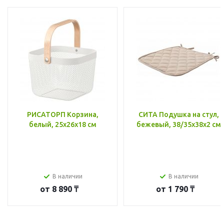
РИСАТОРП Корзина,
СИТА Подушка на стул,
белый, 25x26x18 см
бежевый, 38/35x38x2 см
В наличии
В наличии
от
8 890 ₸
от
1 790 ₸