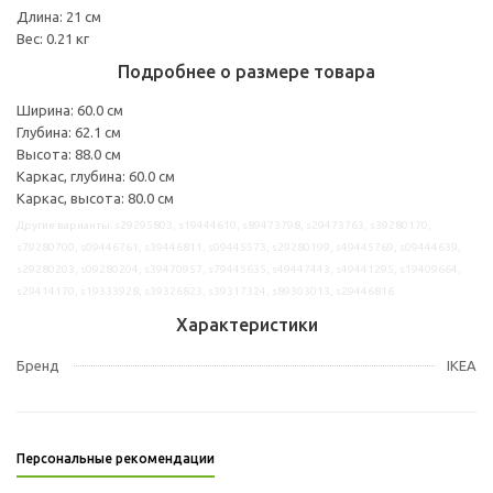
Длина: 21 см
Вес: 0.21 кг
Подробнее о размере товара
Ширина: 60.0 см
Глубина: 62.1 см
Высота: 88.0 см
Каркас, глубина: 60.0 см
Каркас, высота: 80.0 см
Другие варианты: s29295803, s19444610, s89473798, s29473763, s39280170,
s79280700, s09446761, s39446811, s09445573, s29280199, s49445769, s09444639,
s29280203, s09280204, s39470957, s79445635, s49447443, s49441295, s19409664,
s29414170, s19333928, s39326823, s39317324, s89303013, s29446816
Характеристики
Бренд
IKEA
Персональные рекомендации