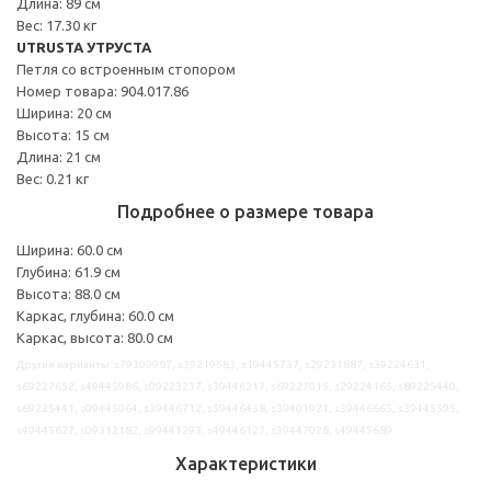
Длина: 89 см
Вес: 17.30 кг
UTRUSTA УТРУСТА
Петля со встроенным стопором
Номер товара: 904.017.86
Ширина: 20 см
Высота: 15 см
Длина: 21 см
Вес: 0.21 кг
Подробнее о размере товара
Ширина: 60.0 см
Глубина: 61.9 см
Высота: 88.0 см
Каркас, глубина: 60.0 см
Каркас, высота: 80.0 см
Другие варианты: s79309987, s39219583, s19445737, s29231887, s39224631,
s69227652, s49445986, s09223237, s39446217, s69227015, s29224165, s89225440,
s69225441, s09445064, s39446712, s59446438, s39401921, s39446665, s39445595,
s49445627, s09312182, s99441293, s49446127, s39447028, s49445689
Характеристики