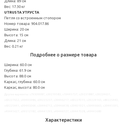
Длина: 89 см
Вес: 17.30 кг
UTRUSTA УТРУСТА
Петля со встроенным стопором
Номер товара: 904.017.86
Ширина: 20 см
Высота: 15 см
Длина: 21 см
Вес: 0.21 кг
Подробнее о размере товара
Ширина: 60.0 см
Глубина: 61.9 см
Высота: 88.0 см
Каркас, глубина: 60.0 см
Каркас, высота: 80.0 см
Другие варианты: s79309987, s39219583, s19445737, s29231887, s39224631,
s69227652, s49445986, s09223237, s39446217, s69227015, s29224165, s89225440,
s69225441, s09445064, s39446712, s59446438, s39401921, s39446665, s39445595,
s49445627, s09312182, s99441293, s49446127, s39447028, s49445689
Характеристики