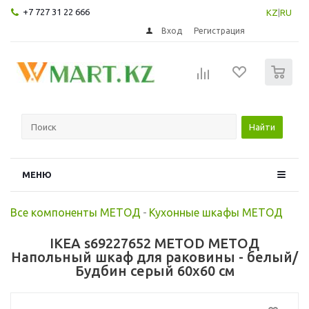
+7 727 31 22 666
KZ
|
RU
Вход
Регистрация
0
Найти
МЕНЮ
Все компоненты МЕТОД
-
Кухонные шкафы МЕТОД
IKEA s69227652 METOD МЕТОД
Напольный шкаф для раковины - белый/
Будбин серый 60x60 см