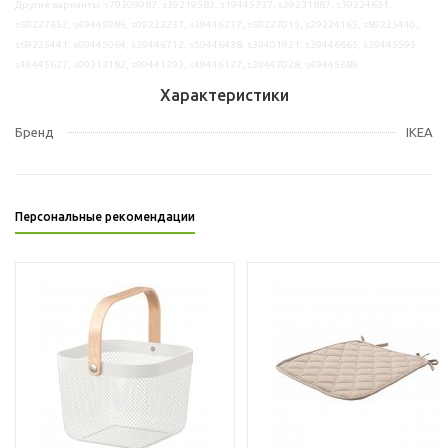
Другие варианты: s79309987, s39219583, s19445737, s29231887, s39224631,
s69227652, s49445986, s09223237, s39446217, s69227015, s29224165, s89225440,
s69225441, s09445064, s39446712, s59446438, s39401921, s39446665, s39445595,
s49445627, s09312182, s99441293, s49446127, s39447028, s49445689
Характеристики
Бренд
IKEA
Персональные рекомендации