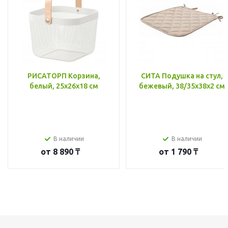
РИСАТОРП Корзина,
СИТА Подушка на стул,
белый, 25x26x18 см
бежевый, 38/35x38x2 см
В наличии
В наличии
от
8 890 ₸
от
1 790 ₸