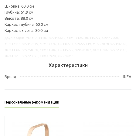
Ширина: 60.0 см
Глубина: 61.9 см
Высота: 88.0 см
Каркас, глубина: 60.0 см
Каркас, высота: 80.0 см
Другие варианты: s19414180, s39445656, s19447425, s89445927, s89447200,
s19447114, s49447419, s69447376, s39446514, s69227119, s49227078, s29446468,
s89441302, s59258050, s19444506, s39445722, s09404407, s09446407, s29223118,
s89446413, s09223398, s39445920, s09224915
Характеристики
Бренд
IKEA
Персональные рекомендации