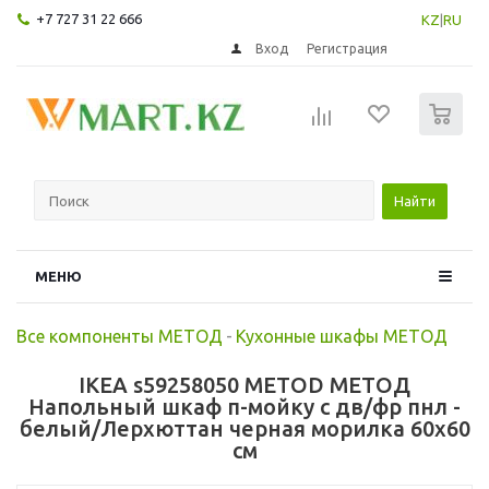
+7 727 31 22 666
KZ
|
RU
Вход
Регистрация
0
Найти
МЕНЮ
Все компоненты МЕТОД
-
Кухонные шкафы МЕТОД
IKEA s59258050 METOD МЕТОД
Напольный шкаф п-мойку с дв/фр пнл -
белый/Лерхюттан черная морилка 60x60
см