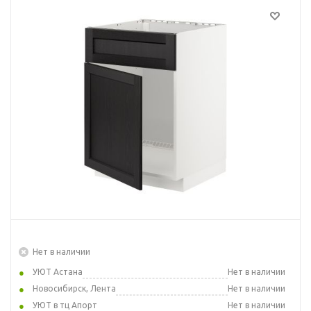
Нет в наличии
УЮТ Астана
Нет в наличии
Новосибирск, Лента
Нет в наличии
УЮТ в тц Апорт
Нет в наличии