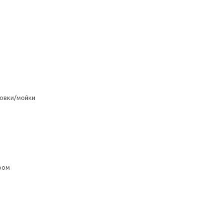
овки/мойки
ром