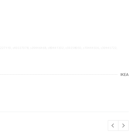
9227119, s49227078, s29446468, s89441302, s59258050, s19444506, s39445722,
IKEA