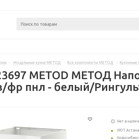
ухни
-
Модульные кухни МЕТОД
-
Все компоненты МЕТОД
-
Кухонные
223697 METOD МЕТОД Нап
в/фр пнл - белый/Рингуль
Нет в налич
УЮТ Астан
Новосибирс