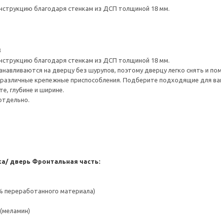
нструкцию благодаря стенкам из ДСП толщиной 18 мм.
3
нструкцию благодаря стенкам из ДСП толщиной 18 мм.
навливаются на дверцу без шурупов, поэтому дверцу легко снять и по
различные крепежные приспособления. Подберите подходящие для ваших
е, глубине и ширине.
отдельно.
а/ дверь
Фронтальная часть:
 % переработанного материала)
(меламин)