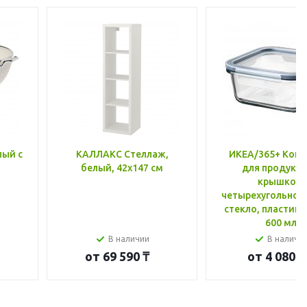
лый с
КАЛЛАКС Стеллаж,
ИКЕА/365+ Конт
белый, 42x147 см
для продукто
крышкой,
четырехугольной
стекло, пластик 
600 мл
В наличии
В наличи
от
69 590 ₸
от
4 080 ₸