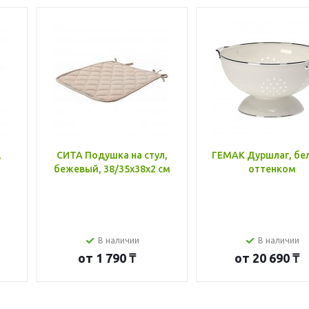
,
СИТА Подушка на стул,
ГЕМАК Дуршлаг, бе
бежевый, 38/35x38x2 см
оттенком
В наличии
В наличии
от
1 790 ₸
от
20 690 ₸