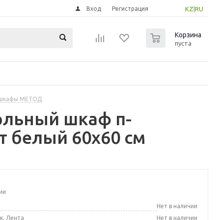
Вход
Регистрация
KZ
|
RU
0
Корзина
пуста
 шкафы МЕТОД
ольный шкаф п-
т белый 60x60 см
ии
а
Нет в наличии
к, Лента
Нет в наличии