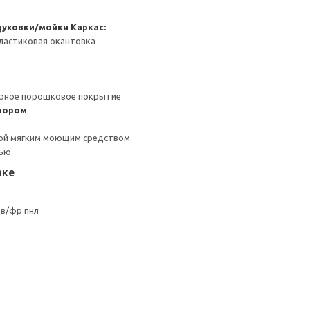
духовки/мойки
Каркас:
ластиковая окантовка
ерное порошковое покрытие
пором
ой мягким моющим средством.
ью.
вке
дв/фр пнл