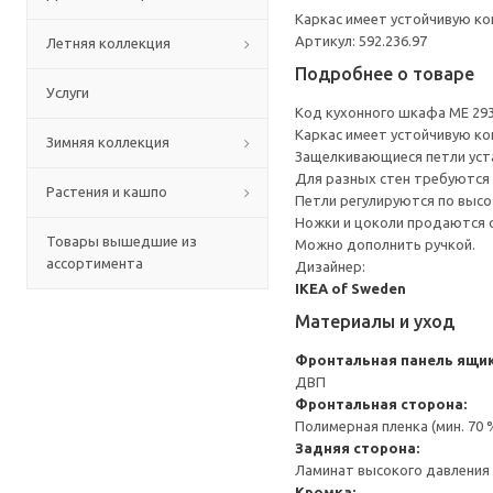
Каркас имеет устойчивую ко
Артикул: 592.236.97
Летняя коллекция
Подробнее о товаре
Услуги
Код кухонного шкафа ME 29
Каркас имеет устойчивую ко
Зимняя коллекция
Защелкивающиеся петли уста
Для разных стен требуются 
Растения и кашпо
Петли регулируются по высот
Ножки и цоколи продаются 
Товары вышедшие из
Можно дополнить ручкой.
ассортимента
Дизайнер:
IKEA of Sweden
Материалы и уход
Фронтальная панель ящик
ДВП
Фронтальная сторона:
Полимерная пленка (мин. 70
Задняя сторона:
Ламинат высокого давления 
Кромка: