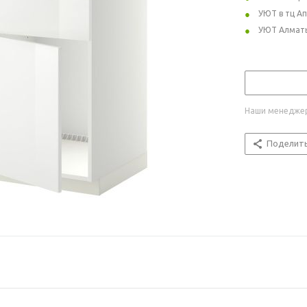
УЮТ в тц А
УЮТ Алмат
Наши менеджер
Поделит