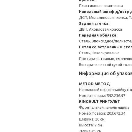
Пластиковая окантовка
Напольный шкаф д/встр 
ДСП, Меламиновая пленка, П
Задняя стенка:
ДВП, Акриловая краска
Передняя обвязка:
Сталь, Эпоксидное/полиэст
Петля со встроенным сто
Сталь, Никелирование
Протирать тканью, смоченн
Вытирать чистой сухой ткан
Информация об упако
METOD МЕТОД
Напольный шкаф п-мойку с 
Номер товара: 592.236.97
RINGHULT РИНГУЛЬТ
Фронтальная панель ящика
Номер товара: 203.672.34
Ширина: 20 см
Высота: 2 см
Длина: 69 см