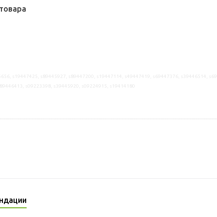
товара
656, s19447425, s89445927, s89447200, s19447114, s49447419, s69447376, s39446514, s6
s89446413, s09223398, s39445920, s09224915, s19414180
ндации