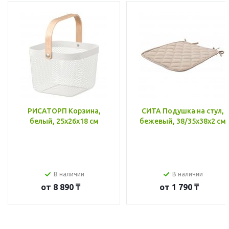
РИСАТОРП Корзина,
СИТА Подушка на стул,
белый, 25x26x18 см
бежевый, 38/35x38x2 см
В наличии
В наличии
от
8 890 ₸
от
1 790 ₸