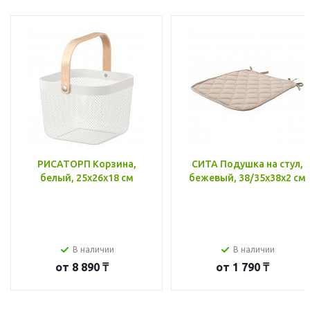
РИСАТОРП Корзина,
СИТА Подушка на стул,
белый, 25x26x18 см
бежевый, 38/35x38x2 см
В наличии
В наличии
от
8 890 ₸
от
1 790 ₸