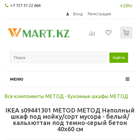
+7 727 31 22 666
KZ
|
RU
Вход
Регистрация
0
Найти
МЕНЮ
Все компоненты МЕТОД
-
Кухонные шкафы МЕТОД
IKEA s09441301 METOD МЕТОД Наполный
шкаф под мойку/сорт мусора - белый/
кальхюттан под темно-серый бетон
40x60 см