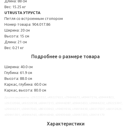
Длина: 88 см
Вес: 15.25 кг
UTRUSTA УТРУСТА
Петля со встроенным стопором
Номер товара: 904.017.86
Ширина: 20 см
Высота: 15 см
Длина: 21 см
Вес: 0.21 кг
Подробнее о размере товара
Ширина: 40.0 см
Глубина: 61.9 см
Высота: 88.0 см
Каркас, глубина: 60.0 см
Каркас, высота: 80.0 см
Другие варианты: s29223552, s49227653, s79446673, s49447216, s09444823,
s29232066, s49222938, s69447215, s09446087, s09445653, s29446232, s29223397,
s29446331, s59447065, s89333963, s19401936, s19414439, s39317507, s69312424,
s09441301, s49446165, s89446960, s09409669, s39447293, s39414179
Характеристики