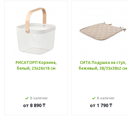
РИСАТОРП Корзина,
СИТА Подушка на стул,
белый, 25x26x18 см
бежевый, 38/35x38x2 см
В наличии
В наличии
от
8 890 ₸
от
1 790 ₸