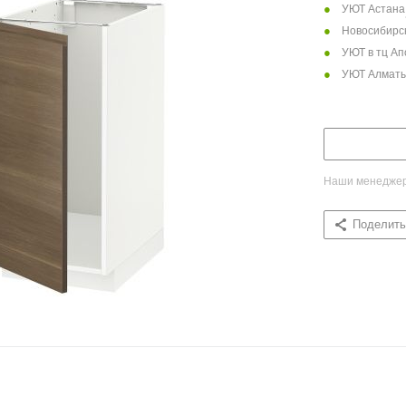
УЮТ Астана
Новосибирск
УЮТ в тц Ап
УЮТ Алмат
Наши менеджеры
Поделить