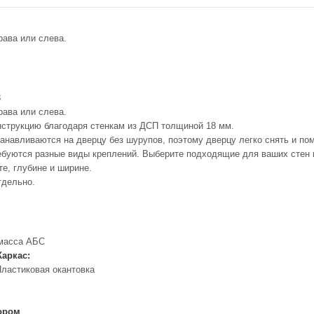
рава или слева.
8
рава или слева.
нструкцию благодаря стенкам из ДСП толщиной 18 мм.
навливаются на дверцу без шурупов, поэтому дверцу легко снять и по
ебуются разные виды креплений. Выберите подходящие для ваших стен ш
е, глубине и ширине.
тдельно.
тмасса АБС
Каркас:
ластиковая окантовка
ором