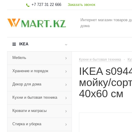
+7 727 31 22 666
Заказать звонок
Интернет магазин товаров д
дома
IKEA
Мебель
Кухни и бытовая техника
-
Ку
IKEA s09
Хранение и порядок
мойку/сорт
Декор для дома
40x60 см
Кухни и бытовая техника
Кровати и матрасы
Стирка и уборка