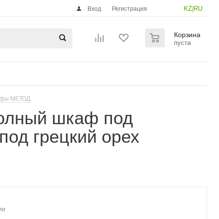
KZ
|
RU
Вход
Регистрация
0
Корзина
пуста
афы МЕТОД
олный шкаф под
под грецкий орех
ии