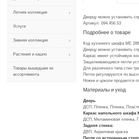
Летняя коллекция
Дверцу можно установить сп
Артикул: 094.456.53
Услуги
Подробнее о товаре
Зимняя коллекция
Код кухонного шкафа ME 28
Дверцу можно установить сп
Растения и кашпо
Каркас имеет устойчивую ко
Защелкивающиеся петли уста
Товары вышедшие из
Для различного типа стен тр
ассортимента
Петли регулируются по высот
Ножки и цоколи продаются о
Материалы и уход
Дверь
ДСП, Пленка, Пленка, Плас
Каркас напольного шкафа
ДСП, Меламиновая пленка, П
Задняя стенка:
ДВП, Акриловая краска
Петля со встроенным стоп