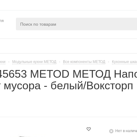
ля
хни
-
Модульные кухни МЕТОД
-
Все компоненты МЕТОД
-
Кухонные шк
445653 METOD МЕТОД Нап
 мусора - белый/Воксторп 
Нет в налич