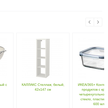
ый с
КАЛЛАКС Стеллаж, белый,
ИКЕА/365+ Контей
42x147 см
продуктов с кры
четырехугольной
стекло, пластик с
600 мл