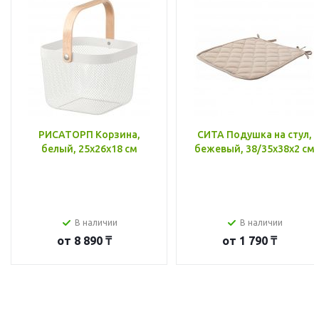
РИСАТОРП Корзина,
СИТА Подушка на стул,
белый, 25x26x18 см
бежевый, 38/35x38x2 см
В наличии
В наличии
от
8 890 ₸
от
1 790 ₸