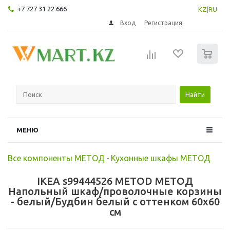
+7 727 31 22 666
KZ
|
RU
Вход
Регистрация
0
Найти
МЕНЮ
Все компоненты МЕТОД
-
Кухонные шкафы МЕТОД
IKEA s99444526 METOD МЕТОД
Напольный шкаф/проволочные корзины
- белый/Будбин белый с оттенком 60x60
см