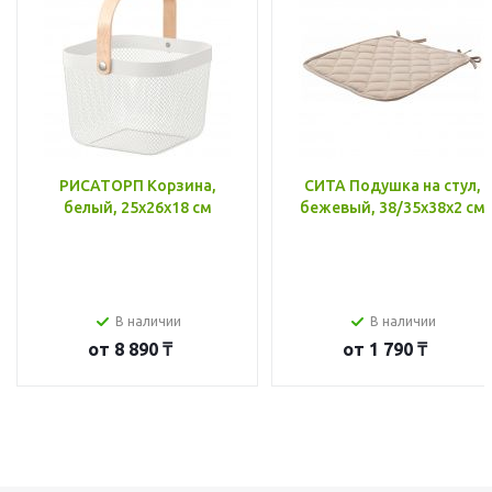
РИСАТОРП Корзина,
СИТА Подушка на стул,
белый, 25x26x18 см
бежевый, 38/35x38x2 см
В наличии
В наличии
от
8 890 ₸
от
1 790 ₸